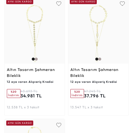
AYNI GÜN KARGO
AYNI GÜN KARGO
Altın Tasarım Şahmeran
Altın Tasarım Şahmeran
Bileklik
Bileklik
12 aya varan Alışveriş Kredisi
12 aya varan Alışveriş Kredisi
43.693 TL
47.245 TL
%20
%20
34.981 TL
37.796 TL
İndirim
İndirim
12.538 TL x 3 taksit
13.547 TL x 3 taksit
AYNI GÜN KARGO