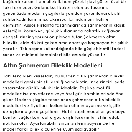
bağlantı kuran, hem bileklik hem yüzük işlevi gören özel bir
takı formudur. Geleneksel kökeni olan bu tasarım,
günümüzde modern çizgilerle yeniden yorumlanarak stil
sahibi kadınların imza aksesuarlarından biri haline
gelmiştir. Assos Pırlanta tasarımlarında şahmeranın klasik
estetiğini korurken, günlük kullanımda rahatlık sağlayan
dengeli zincir yapısını ön planda tutar.Şahmeran altın
bileklik, elde dikkat çeken ama abartıya kaçmayan bir şıklık
yaratır. Tek başına kullanıldığında bile güçlü bir stil ifadesi
sunar ve minimal kombinleri bile anında yükseltir.
Altın Şahmeran Bileklik Modelleri
Takı tercihleri kişiseldir; bu yüzden altın şahmeran bileklik
modelleri geniş bir stil aralığına sahiptir. İnce zincirli sade
tasarımlar günlük şıklık için idealdir. Taşlı ve motifli
modeller ise davetlerde veya özel gün kombinlerinde öne
çıkar.Modern çizgide tasarlanan şahmeran altın bileklik
modelleri ve fiyatları, kullanılan altının ayarına ve işçilik
detaylarına göre çeşitlenir. Hafif yapılı modeller gün boyu
konfor sağlarken, daha gösterişli tasarımlar stilin odak
noktası olur. Ayarlanabilir zincir sistemi sayesinde her
model farklı bilek ölçülerine uyum sağlayabilir.