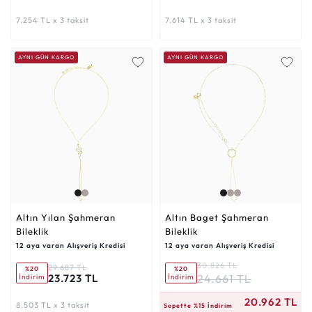
7.254 TL x 3 taksit
7.614 TL x 3 taksit
AYNI GÜN KARGO
AYNI GÜN KARGO
Altın Yılan Şahmeran
Altın Baget Şahmeran
Bileklik
Bileklik
12 aya varan Alışveriş Kredisi
12 aya varan Alışveriş Kredisi
30.826 TL
29.687 TL
%20
%20
24.661 TL
23.723 TL
İndirim
İndirim
7.513 TL x 3 taksit
20.962 TL
8.503 TL x 3 taksit
Sepette %15 İndirim