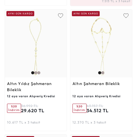
7.513 TL x 3 taksit
AYNI GÜN KARGO
AYNI GÜN KARGO
Altın Yıldız Şahmeran
Altın Şahmeran Bileklik
Bileklik
12 aya varan Alışveriş Kredisi
12 aya varan Alışveriş Kredisi
36.992 TL
43.157 TL
%20
%20
29.620 TL
34.512 TL
İndirim
İndirim
10.617 TL x 3 taksit
12.370 TL x 3 taksit