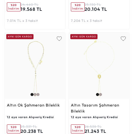
24.460 TL
25.130 TL
%20
%20
19.568 TL
20.104 TL
İndirim
İndirim
7.014 TL x 3 taksit
7.206 TL x 3 taksit
AYNI GÜN KARGO
AYNI GÜN KARGO
Altın Ok Şahmeran Bileklik
Altın Tasarım Şahmeran
Bileklik
12 aya varan Alışveriş Kredisi
12 aya varan Alışveriş Kredisi
25.331 TL
26.538 TL
%20
%20
20.238 TL
21.243 TL
İndirim
İndirim