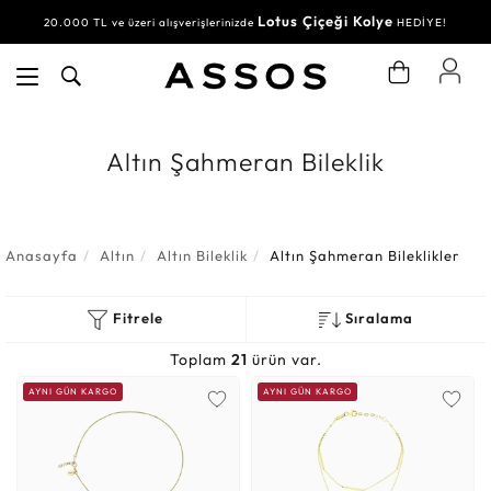
Lotus Çiçeği Kolye
20.000 TL ve üzeri alışverişlerinizde
HEDİYE!
Altın Şahmeran Bileklik
Anasayfa
Altın
Altın Bileklik
Altın Şahmeran Bileklikler
Fitrele
Sıralama
Toplam
21
ürün var.
AYNI GÜN KARGO
AYNI GÜN KARGO