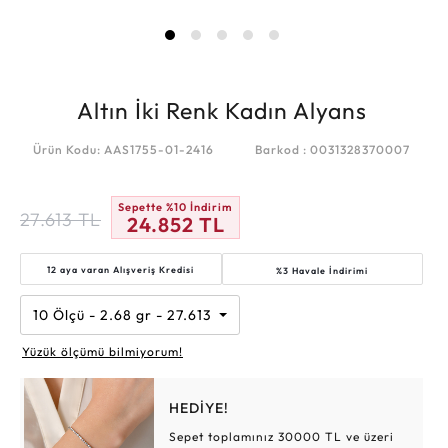
Altın İki Renk Kadın Alyans
Ürün Kodu: AAS1755-01-2416
Barkod : 0031328370007
Sepette %10 İndirim
27.613
TL
24.852
TL
12 aya varan
Alışveriş Kredisi
%3 Havale İndirimi
10 Ölçü - 2.68 gr - 27.613 TL
Yüzük ölçümü bilmiyorum!
HEDİYE!
Sepet toplamınız 30000 TL ve üzeri