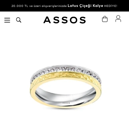
Lotus Çiçeği Kolye
20.000 TL ve üzeri alışverişlerinizde
HEDİYE!