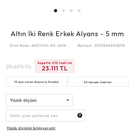
Altın İki Renk Erkek Alyans - 5 mm
Ürün Kodu: AAS1740-00-2416
Barkod : 0031248603698
Sepette %10 İndirim
25.679
TL
23.111
TL
12 aya varan
Alışveriş Kredisi
%3 Havale İndirimi
Yüzük ölçüsü
Yüzük ölçümü bilmiyorum!