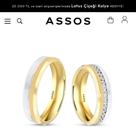
Lotus Çiçeği Kolye
20.000 TL ve üzeri alışverişlerinizde
HEDİYE!