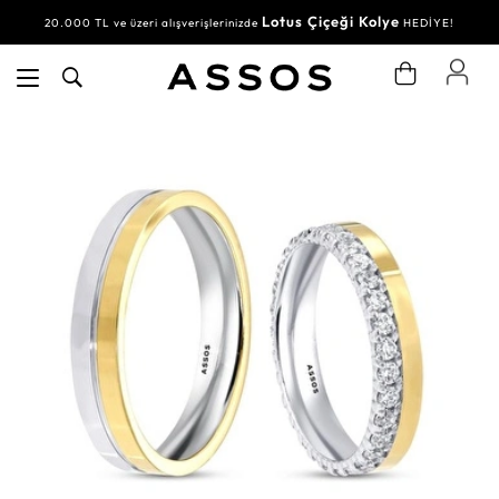
Lotus Çiçeği Kolye
20.000 TL ve üzeri alışverişlerinizde
HEDİYE!