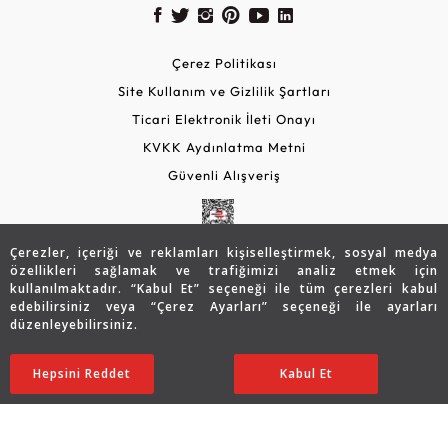
Çerez Politikası
Site Kullanım ve Gizlilik Şartları
Ticari Elektronik İleti Onayı
KVKK Aydınlatma Metni
Güvenli Alışveriş
Çerezler, içeriği ve reklamları kişiselleştirmek, sosyal medya
özellikleri sağlamak ve trafiğimizi analiz etmek için
kullanılmaktadır. “Kabul Et” seçeneği ile tüm çerezleri kabul
edebilirsiniz veya “Çerez Ayarları” seçeneği ile ayarları
düzenleyebilirsiniz.
© 2026 Assos Diamond
34.083
TL
Sepette %5 İndirim
SATIN ALIN
Hepsini Reddet
Ayarları Düzenle
Kabul Et
27.279
TL
25.915 TL
Copyright © 2026 Assos Pırlanta - Bu sitenin tüm hakları
saklıdır.