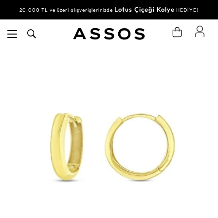
Lotus Çiçeği Kolye
20.000 TL ve üzeri alışverişlerinizde
HEDİYE!