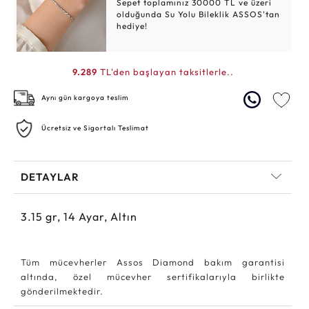
Sepet toplamınız 30000 TL ve üzeri
olduğunda Su Yolu Bileklik ASSOS'tan
hediye!
9.289
TL'den başlayan taksitlerle..
Aynı gün kargoya teslim
Ücretsiz ve Sigortalı Teslimat
DETAYLAR
3.15
gr,
14
Ayar, Altın
Tüm mücevherler Assos Diamond bakım garantisi
altında, özel mücevher sertifikalarıyla birlikte
gönderilmektedir.