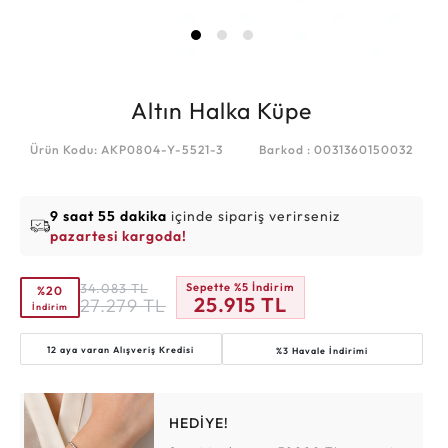
Altın Halka Küpe
Ürün Kodu: AKP0804-Y-5521-3
Barkod : 0031360150032
9 saat 55 dakika
içinde sipariş verirseniz
pazartesi kargoda!
34.083
TL
Sepette %5 İndirim
%20
25.915
TL
27.279
TL
İndirim
12 aya varan
Alışveriş Kredisi
%3 Havale İndirimi
HEDİYE!