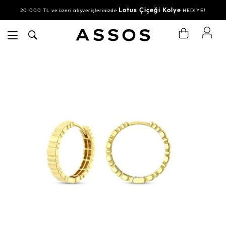
Lotus Çiçeği Kolye
20.000 TL ve üzeri alışverişlerinizde
HEDİYE!