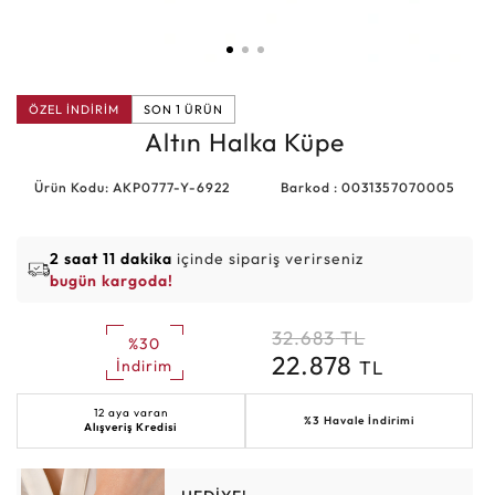
ÖZEL İNDİRİM
SON 1 ÜRÜN
Altın Halka Küpe
Ürün Kodu: AKP0777-Y-6922
Barkod : 0031357070005
2 saat 11 dakika
içinde sipariş verirseniz
bugün kargoda!
32.683
TL
%30
22.878
TL
İndirim
12 aya varan
%3 Havale İndirimi
Alışveriş Kredisi