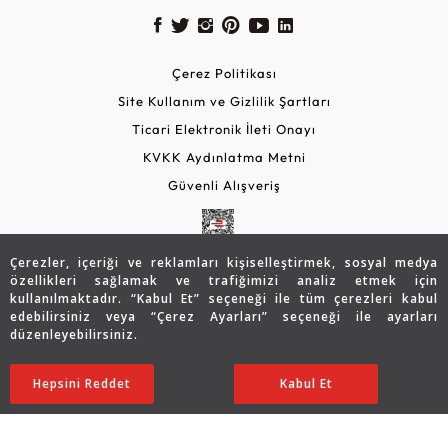
Çerez Politikası
Site Kullanım ve Gizlilik Şartları
Ticari Elektronik İleti Onayı
KVKK Aydınlatma Metni
Güvenli Alışveriş
Çerezler, içeriği ve reklamları kişiselleştirmek, sosyal medya
özellikleri sağlamak ve trafiğimizi analiz etmek için
kullanılmaktadır. “Kabul Et” seçeneği ile tüm çerezleri kabul
edebilirsiniz veya “Çerez Ayarları” seçeneği ile ayarları
düzenleyebilirsiniz.
© 2026 Assos Diamond
32.683
TL
SATIN ALIN
Hepsini Reddet
Ayarları Düzenle
Kabul Et
22.878
TL
Copyright © 2026 Assos Pırlanta - Bu sitenin tüm hakları
saklıdır.