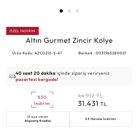
ÖZEL İNDİRİM
Altın Gurmet Zincir Kolye
Ürün Kodu: AZC0212-Y-61
Barkod : 0031365280021
40 saat 20 dakika
içinde sipariş verirseniz
pazartesi kargoda!
44.912
TL
%30
31.431
TL
İndirim
12 aya varan
%3 Havale İndirimi
Alışveriş Kredisi