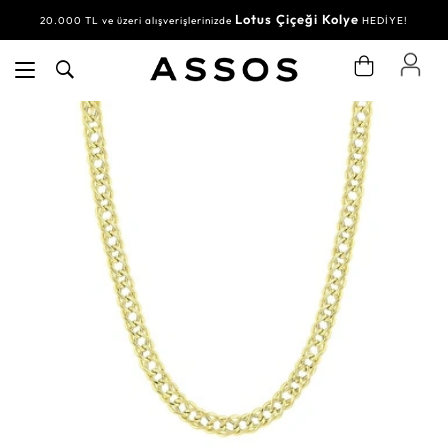
Lotus Çiçeği Kolye
20.000 TL ve üzeri alışverişlerinizde
HEDİYE!