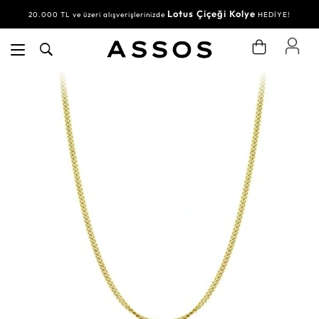
Lotus Çiçeği Kolye
20.000 TL ve üzeri alışverişlerinizde
HEDİYE!