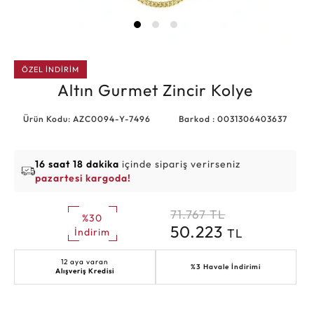
ÖZEL İNDİRİM
Altın Gurmet Zincir Kolye
Ürün Kodu: AZC0094-Y-7496
Barkod : 0031306403637
16 saat 18 dakika
içinde sipariş verirseniz
pazartesi kargoda!
71.767
TL
%30
50.223
TL
İndirim
12 aya varan
%3 Havale İndirimi
Alışveriş Kredisi