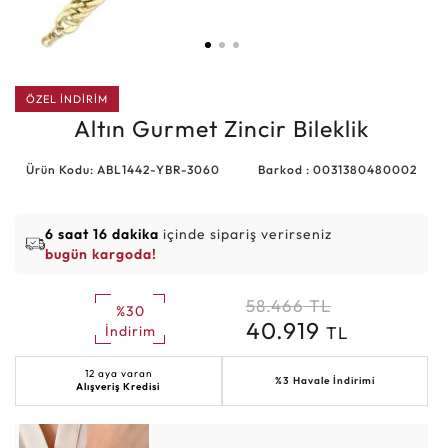
ÖZEL İNDİRİM
Altın Gurmet Zincir Bileklik
Ürün Kodu: ABL1442-YBR-3060
Barkod : 0031380480002
6 saat 16 dakika
içinde sipariş verirseniz
bugün kargoda!
58.466
TL
%30
40.919
TL
İndirim
12 aya varan
%3 Havale İndirimi
Alışveriş Kredisi