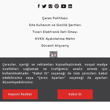
Çerez Politikası
Site Kullanım ve Gizlilik Şartları
Ticari Elektronik İleti Onayı
KVKK Aydınlatma Metni
Güvenli Alışveriş
Çerezler, içeriği ve reklamları kişiselleştirmek, sosyal medya
özellikleri sağlamak ve trafiğimizi analiz etmek için
kullanılmaktadır. “Kabul Et” seçeneği ile tüm çerezleri kabul
edebilirsiniz veya “Çerez Ayarları” seçeneği ile ayarları
düzenleyebilirsiniz.
© 2026 Assos Diamond
58.466
TL
SATIN ALIN
Hepsini Reddet
Ayarları Düzenle
Kabul Et
40.919
TL
Copyright © 2026 Assos Pırlanta - Bu sitenin tüm hakları
saklıdır.