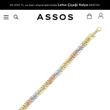
Lotus Çiçeği Kolye
20.000 TL ve üzeri alışverişlerinizde
HEDİYE!