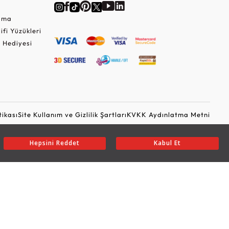
Cuma
lifi Yüzükleri
 Hediyesi
tikası
Site Kullanım ve Gizlilik Şartları
KVKK Aydınlatma Metni
Ticari Elektronik İleti Onayı
Güvenli Alışveriş
Hepsini Reddet
Kabul Et