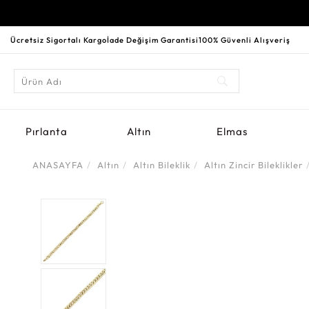
Ücretsiz Sigortalı Kargo
İade Değişim Garantisi
100% Güvenli Alışveriş
Pırlanta
Altın
Elmas
ANASAYFA
Altın
Altın Bileklik
Altın Zincir Bileklikler