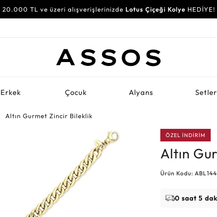
20.000 TL ve üzeri alışverişlerinizde
Lotus Çiçeği Kolye
HEDİYE!
Erkek
Çocuk
Alyans
Setle
Altın Gurmet Zincir Bileklik
ÖZEL İNDİRİM
Altın Gur
Ürün Kodu: ABL14
0 saat 5 da