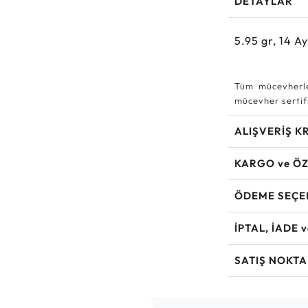
DETAYLAR
5.95
gr,
14
Ay
Tüm mücevherle
mücevher sertifi
ALIŞVERİŞ K
KARGO ve ÖZ
ÖDEME SEÇE
İPTAL, İADE 
SATIŞ NOKTA