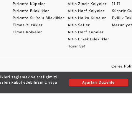
Pırlanta Küpeler
Altın Zincir Kolyeler
11.11
Pırlanta Bileklikler
Altın Harf Kolyeler
Sürpriz 
Pırlanta Su Yolu Bileklikler
Altın Halka Küpeler
Evlilik Tek
Elmas Yüzükler
Altın Setler
Mezuniyet
Elmas Kolyeler
Altın Harf Küpeler
Altın Erkek Bileklikler
Hasır Set
Çerez Poli
likleri sağlamak ve trafiğimizi
ezleri kabul edebilirsiniz veya
Ayarları Düzenle
Copyright © 2026 Assos Pırlanta - Bu sitenin tüm hakları saklıdır.