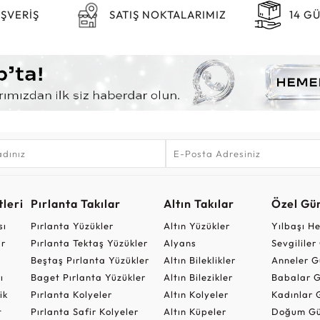
IŞVERİŞ
SATIŞ NOKTALARIMIZ
14 G
leri
Pırlanta Takılar
Altın Takılar
Özel Gü
sı
Pırlanta Yüzükler
Altın Yüzükler
Yılbaşı H
ar
Pırlanta Tektaş Yüzükler
Alyans
Sevgilile
Beştaş Pırlanta Yüzükler
Altın Bileklikler
Anneler G
ı
Baget Pırlanta Yüzükler
Altın Bilezikler
Babalar G
ik
Pırlanta Kolyeler
Altın Kolyeler
Kadınlar 
t
Pırlanta Safir Kolyeler
Altın Küpeler
Doğum Gü