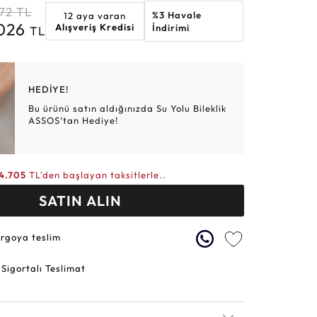
72
TL
%3 Havale
12 aya varan
Altın Hasır Setler
Elmas Bilezikler
Altın Tesbihler
Violet
Burç
.026
Alışveriş Kredisi
İndirimi
TL
HEDİYE!
Bu ürünü satın aldığınızda Su Yolu Bileklik
ASSOS’tan Hediye!
4.705
TL'den başlayan taksitlerle..
SATIN ALIN
argoya teslim
 Sigortalı Teslimat