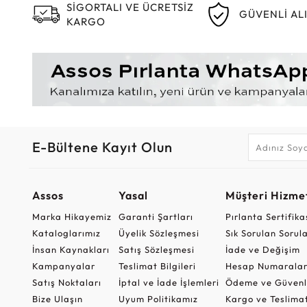
SİGORTALI VE ÜCRETSİZ
GÜVENLİ AL
KARGO
E-Bültene Kayıt Olun
Assos
Yasal
Müşteri Hizmet
Marka Hikayemiz
Garanti Şartları
Pırlanta Sertifika
Kataloglarımız
Üyelik Sözleşmesi
Sık Sorulan Sorul
İnsan Kaynakları
Satış Sözleşmesi
İade ve Değişim
Kampanyalar
Teslimat Bilgileri
Hesap Numaralar
Satış Noktaları
İptal ve İade İşlemleri
Ödeme ve Güvenl
Bize Ulaşın
Uyum Politikamız
Kargo ve Teslima