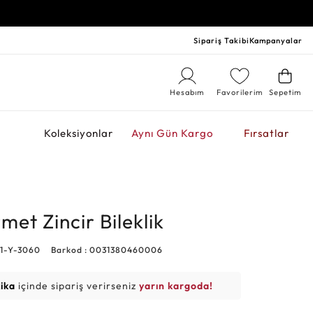
Sipariş Takibi
Kampanyalar
Hesabım
Favorilerim
Sepetim
r
Koleksiyonlar
Aynı Gün Kargo
Fırsatlar
met Zincir Bileklik
41-Y-3060
Barkod : 0031380460006
kika
içinde sipariş verirseniz
yarın kargoda!