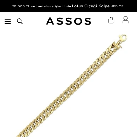
Lotus Çiçeği Kolye
20.000 TL ve üzeri alışverişlerinizde
HEDİYE!