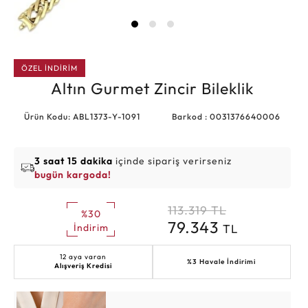
ÖZEL İNDİRİM
Altın Gurmet Zincir Bileklik
Ürün Kodu: ABL1373-Y-1091
Barkod : 0031376640006
3 saat 15 dakika
içinde sipariş verirseniz
bugün kargoda!
113.319
TL
%30
79.343
TL
İndirim
12 aya varan
%3 Havale İndirimi
Alışveriş Kredisi