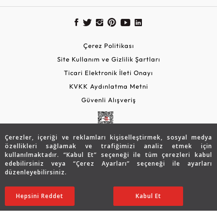
Çerez Politikası
Site Kullanım ve Gizlilik Şartları
Ticari Elektronik İleti Onayı
KVKK Aydınlatma Metni
Güvenli Alışveriş
Çerezler, içeriği ve reklamları kişiselleştirmek, sosyal medya
özellikleri sağlamak ve trafiğimizi analiz etmek için
kullanılmaktadır. “Kabul Et” seçeneği ile tüm çerezleri kabul
edebilirsiniz veya “Çerez Ayarları” seçeneği ile ayarları
düzenleyebilirsiniz.
© 2026 Assos Diamond
113.319
TL
SATIN ALIN
Hepsini Reddet
Ayarları Düzenle
Kabul Et
79.343
TL
Copyright © 2026 Assos Pırlanta - Bu sitenin tüm hakları