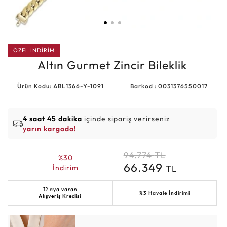
ÖZEL İNDİRİM
Altın Gurmet Zincir Bileklik
Ürün Kodu: ABL1366-Y-1091
Barkod : 0031376550017
4 saat 45 dakika
içinde sipariş verirseniz
yarın kargoda!
94.774
TL
%30
66.349
TL
İndirim
12 aya varan
%3 Havale İndirimi
Alışveriş Kredisi