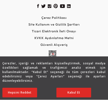
Çerez Politikası
Site Kullanım ve Gizlilik Şartları
Ticari Elektronik İleti Onayı
KVKK Aydınlatma Metni
Güvenli Alışveriş
Çerezler, içeriği ve reklamları kişiselleştirmek, sosyal medya
özellikleri sağlamak ve trafiğimizi analiz etmek için
kullanılmaktadır. “Kabul Et” seçeneği ile tüm çerezleri kabul
edebilirsiniz veya “Çerez Ayarları” seçeneği ile ayarları
düzenleyebilirsiniz.
© 2026 Assos Diamond
94.774
TL
SATIN ALIN
Hepsini Reddet
Ayarları Düzenle
Kabul Et
66.349
TL
Copyright © 2026 Assos Pırlanta - Bu sitenin tüm hakları
saklıdır.