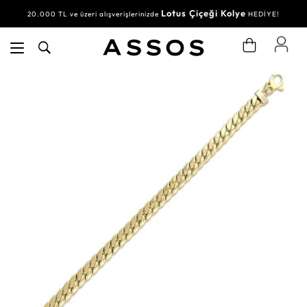
Lotus Çiçeği Kolye
20.000 TL ve üzeri alışverişlerinizde
HEDİYE!