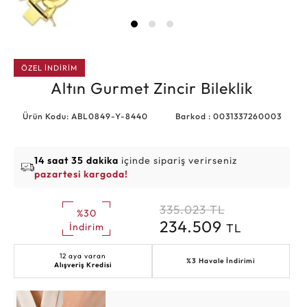
ÖZEL İNDİRİM
Altın Gurmet Zincir Bileklik
Ürün Kodu: ABL0849-Y-8440
Barkod : 0031337260003
14 saat 35 dakika
içinde sipariş verirseniz
pazartesi kargoda!
335.023
TL
%30
234.509
TL
İndirim
12 aya varan
%3 Havale İndirimi
Alışveriş Kredisi