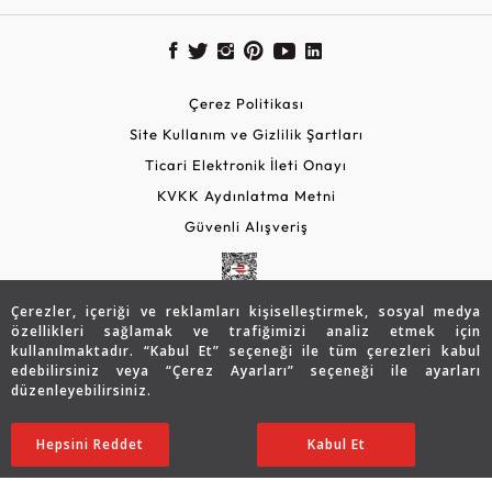
Çerez Politikası
Site Kullanım ve Gizlilik Şartları
Ticari Elektronik İleti Onayı
KVKK Aydınlatma Metni
Güvenli Alışveriş
Çerezler, içeriği ve reklamları kişiselleştirmek, sosyal medya
özellikleri sağlamak ve trafiğimizi analiz etmek için
kullanılmaktadır. “Kabul Et” seçeneği ile tüm çerezleri kabul
edebilirsiniz veya “Çerez Ayarları” seçeneği ile ayarları
düzenleyebilirsiniz.
© 2026 Assos Diamond
335.023
TL
SATIN ALIN
Hepsini Reddet
Ayarları Düzenle
Kabul Et
234.509
TL
Copyright © 2026 Assos Pırlanta - Bu sitenin tüm hakları