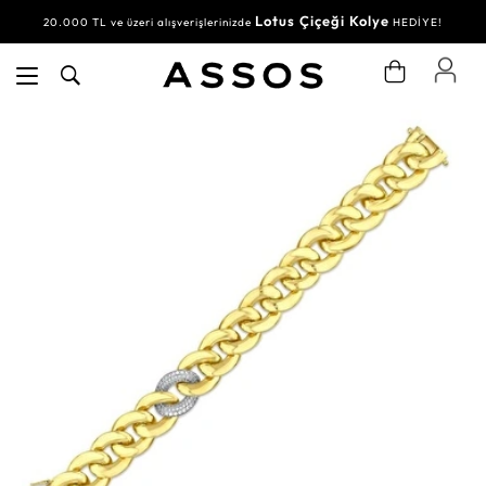
Lotus Çiçeği Kolye
20.000 TL ve üzeri alışverişlerinizde
HEDİYE!