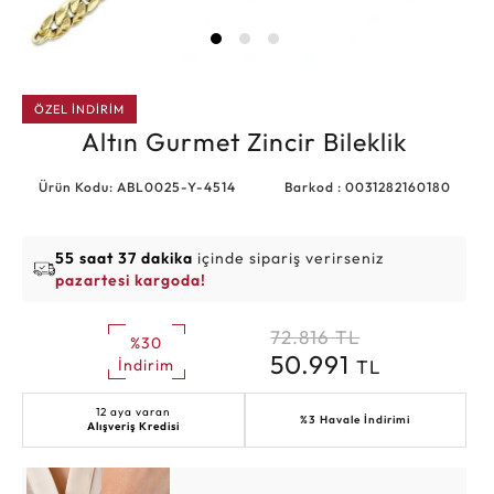
ÖZEL İNDİRİM
Altın Gurmet Zincir Bileklik
Ürün Kodu: ABL0025-Y-4514
Barkod : 0031282160180
55 saat 37 dakika
içinde sipariş verirseniz
pazartesi kargoda!
72.816
TL
%30
50.991
TL
İndirim
12 aya varan
%3 Havale İndirimi
Alışveriş Kredisi