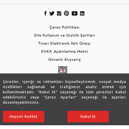
Çerez Politikası
Site Kullanım ve Gizlilik Şartları
Ticari Elektronik İleti Onayı
KVKK Aydınlatma Metni
Güvenli Alışveriş
Çerezler, içeriği ve reklamları kişiselleştirmek, sosyal medya
özellikleri sağlamak ve trafiğimizi analiz etmek için
kullanılmaktadır. “Kabul Et” seçeneği ile tüm çerezleri kabul
edebilirsiniz veya “Çerez Ayarları” seçeneği ile ayarları
düzenleyebilirsiniz.
© 2026 Assos Diamond
72.816
TL
SATIN ALIN
Hepsini Reddet
Ayarları Düzenle
Kabul Et
50.991
TL
Copyright © 2026 Assos Pırlanta - Bu sitenin tüm hakları