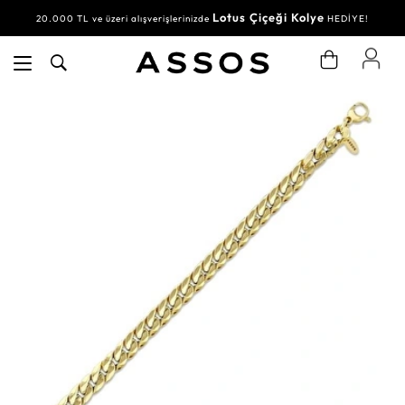
Lotus Çiçeği Kolye
20.000 TL ve üzeri alışverişlerinizde
HEDİYE!