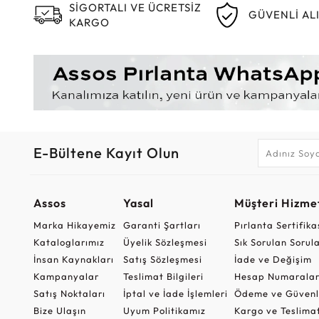
SİGORTALI VE ÜCRETSİZ
GÜVENLİ AL
KARGO
E-Bültene Kayıt Olun
Assos
Yasal
Müşteri Hizmet
Marka Hikayemiz
Garanti Şartları
Pırlanta Sertifika
Kataloglarımız
Üyelik Sözleşmesi
Sık Sorulan Sorul
İnsan Kaynakları
Satış Sözleşmesi
İade ve Değişim
Kampanyalar
Teslimat Bilgileri
Hesap Numaralar
Satış Noktaları
İptal ve İade İşlemleri
Ödeme ve Güvenl
Bize Ulaşın
Uyum Politikamız
Kargo ve Teslima