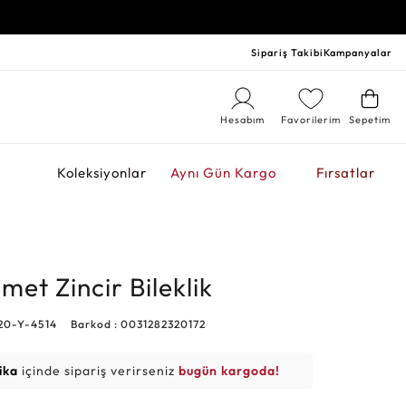
Sipariş Takibi
Kampanyalar
Hesabım
Favorilerim
Sepetim
r
Koleksiyonlar
Aynı Gün Kargo
Fırsatlar
met Zincir Bileklik
20-Y-4514
Barkod : 0031282320172
ika
içinde sipariş verirseniz
bugün kargoda!