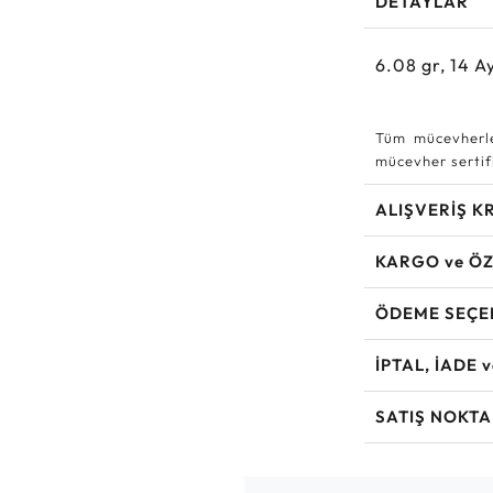
DETAYLAR
6.08
gr,
14
Ay
Tüm mücevherle
mücevher sertifi
ALIŞVERİŞ K
KARGO ve ÖZ
ÖDEME SEÇE
İPTAL, İADE 
SATIŞ NOKTA