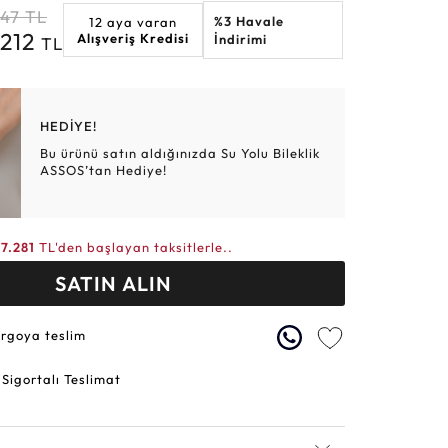
847
TL
%3 Havale
12 aya varan
Altın Hasır Setler
Elmas Bilezikler
Altın Tesbihler
Violet
Burç
.212
Alışveriş Kredisi
İndirimi
TL
HEDİYE!
Bu ürünü satın aldığınızda Su Yolu Bileklik
ASSOS’tan Hediye!
17.281
TL'den başlayan taksitlerle..
SATIN ALIN
argoya teslim
 Sigortalı Teslimat