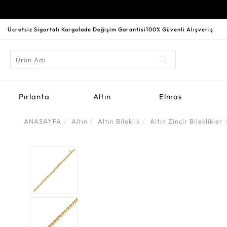
Ücretsiz Sigortalı Kargo
İade Değişim Garantisi
100% Güvenli Alışveriş
Pırlanta
Altın
Elmas
ANASAYFA
Altın
Altın Bileklik
Altın Zincir Bileklikler