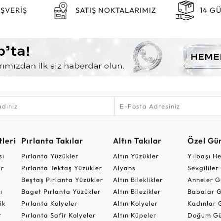
IŞVERİŞ
SATIŞ NOKTALARIMIZ
14 G
leri
Pırlanta Takılar
Altın Takılar
Özel Gü
sı
Pırlanta Yüzükler
Altın Yüzükler
Yılbaşı H
ar
Pırlanta Tektaş Yüzükler
Alyans
Sevgilile
Beştaş Pırlanta Yüzükler
Altın Bileklikler
Anneler G
ı
Baget Pırlanta Yüzükler
Altın Bilezikler
Babalar G
ik
Pırlanta Kolyeler
Altın Kolyeler
Kadınlar 
t
Pırlanta Safir Kolyeler
Altın Küpeler
Doğum Gü