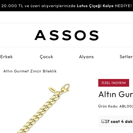
20.000 TL ve üzeri alışverişlerinizde
Lotus Çiçeği Kolye
HEDİYE!
Erkek
Çocuk
Alyans
Setle
Altın Gurmet Zincir Bileklik
ÖZEL İNDİRİM
Altın Gur
Ürün Kodu: ABL00
7 saat 4 dak