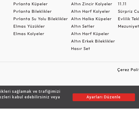
Pırlanta Küpeler
Altın Zincir Kolyeler
11.11
Pırlanta Bileklikler
Altın Harf Kolyeler
Sürpriz 
Pırlanta Su Yolu Bileklikler
Altın Halka Küpeler
Evlilik Tek
Elmas Yüzükler
Altın Setler
Mezuniyet
Elmas Kolyeler
Altın Harf Küpeler
Altın Erkek Bileklikler
Hasır Set
Çerez Poli
likleri sağlamak ve trafiğimizi
Copyright © 2026 Assos Pırlanta - Bu sitenin tüm hakları saklıdır.
ezleri kabul edebilirsiniz veya
Ayarları Düzenle