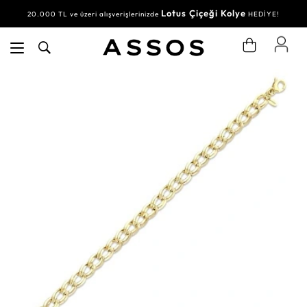
Lotus Çiçeği Kolye
20.000 TL ve üzeri alışverişlerinizde
HEDİYE!