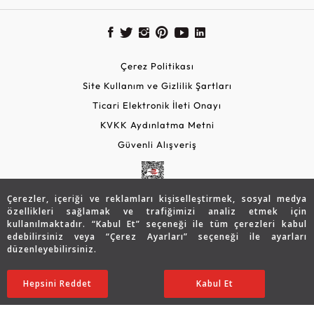
Çerez Politikası
Site Kullanım ve Gizlilik Şartları
Ticari Elektronik İleti Onayı
KVKK Aydınlatma Metni
Güvenli Alışveriş
Çerezler, içeriği ve reklamları kişiselleştirmek, sosyal medya
özellikleri sağlamak ve trafiğimizi analiz etmek için
kullanılmaktadır. “Kabul Et” seçeneği ile tüm çerezleri kabul
edebilirsiniz veya “Çerez Ayarları” seçeneği ile ayarları
düzenleyebilirsiniz.
© 2026 Assos Diamond
60.127
TL
SATIN ALIN
Hepsini Reddet
Ayarları Düzenle
Kabul Et
42.109
TL
Copyright © 2026 Assos Pırlanta - Bu sitenin tüm hakları