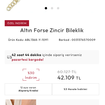
ÖZEL İNDİRİM
Altın Forse Zincir Bileklik
Ürün Kodu: ABL1368-Y-1091
Barkod : 0031376570009
42 saat 44 dakika
içinde sipariş verirseniz
pazartesi kargoda!
60.127
TL
%30
42.109
TL
İndirim
12 aya varan
%3 Havale İndirimi
Alışveriş Kredisi