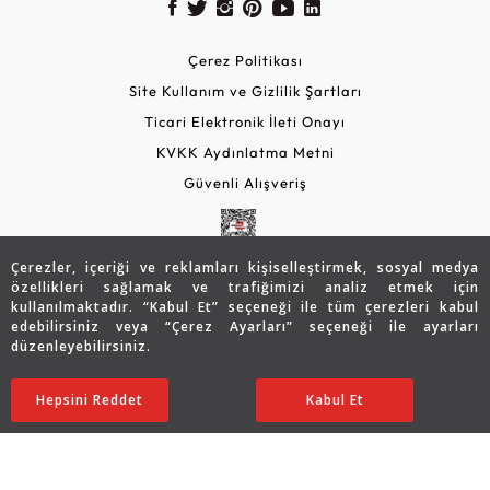
Çerez Politikası
Site Kullanım ve Gizlilik Şartları
Ticari Elektronik İleti Onayı
KVKK Aydınlatma Metni
Güvenli Alışveriş
Çerezler, içeriği ve reklamları kişiselleştirmek, sosyal medya
özellikleri sağlamak ve trafiğimizi analiz etmek için
kullanılmaktadır. “Kabul Et” seçeneği ile tüm çerezleri kabul
edebilirsiniz veya “Çerez Ayarları” seçeneği ile ayarları
düzenleyebilirsiniz.
© 2026 Assos Diamond
56.264
TL
SATIN ALIN
Hepsini Reddet
Ayarları Düzenle
Kabul Et
44.998
TL
Copyright © 2026 Assos Pırlanta - Bu sitenin tüm hakları
saklıdır.