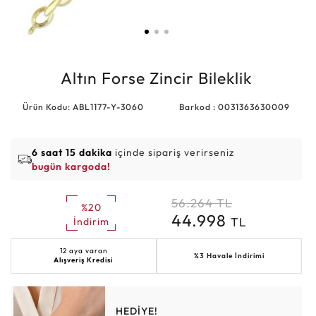
Altın Forse Zincir Bileklik
Ürün Kodu: ABL1177-Y-3060
Barkod : 0031363630009
6 saat 15 dakika
içinde sipariş verirseniz
bugün kargoda!
56.264
TL
%20
44.998
TL
İndirim
12 aya varan
%3 Havale İndirimi
Alışveriş Kredisi
HEDİYE!