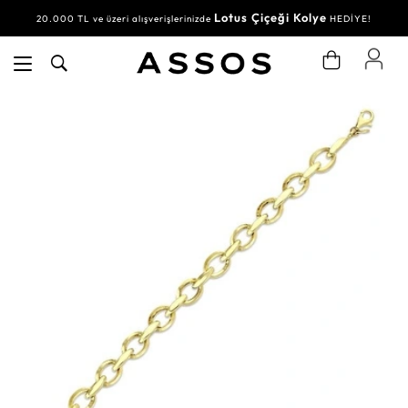
Lotus Çiçeği Kolye
20.000 TL ve üzeri alışverişlerinizde
HEDİYE!