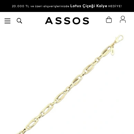
Lotus Çiçeği Kolye
20.000 TL ve üzeri alışverişlerinizde
HEDİYE!