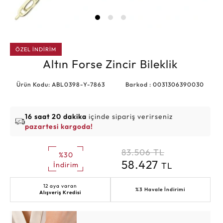
ÖZEL İNDİRİM
Altın Forse Zincir Bileklik
Ürün Kodu: ABL0398-Y-7863
Barkod : 0031306390030
16 saat 20 dakika
içinde sipariş verirseniz
pazartesi kargoda!
83.506
TL
%30
58.427
TL
İndirim
12 aya varan
%3 Havale İndirimi
Alışveriş Kredisi