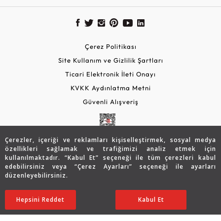
Çerez Politikası
Site Kullanım ve Gizlilik Şartları
Ticari Elektronik İleti Onayı
KVKK Aydınlatma Metni
Güvenli Alışveriş
Çerezler, içeriği ve reklamları kişiselleştirmek, sosyal medya
özellikleri sağlamak ve trafiğimizi analiz etmek için
kullanılmaktadır. “Kabul Et” seçeneği ile tüm çerezleri kabul
edebilirsiniz veya “Çerez Ayarları” seçeneği ile ayarları
düzenleyebilirsiniz.
© 2026 Assos Diamond
83.506
TL
SATIN ALIN
Hepsini Reddet
Ayarları Düzenle
Kabul Et
58.427
TL
Copyright © 2026 Assos Pırlanta - Bu sitenin tüm hakları