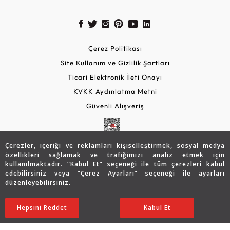
Çerez Politikası
Site Kullanım ve Gizlilik Şartları
Ticari Elektronik İleti Onayı
KVKK Aydınlatma Metni
Güvenli Alışveriş
Çerezler, içeriği ve reklamları kişiselleştirmek, sosyal medya
özellikleri sağlamak ve trafiğimizi analiz etmek için
kullanılmaktadır. “Kabul Et” seçeneği ile tüm çerezleri kabul
edebilirsiniz veya “Çerez Ayarları” seçeneği ile ayarları
düzenleyebilirsiniz.
© 2026 Assos Diamond
36.817
TL
SATIN ALIN
Hepsini Reddet
Ayarları Düzenle
Kabul Et
25.745
TL
Copyright © 2026 Assos Pırlanta - Bu sitenin tüm hakları