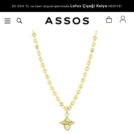
Lotus Çiçeği Kolye
20.000 TL ve üzeri alışverişlerinizde
HEDİYE!