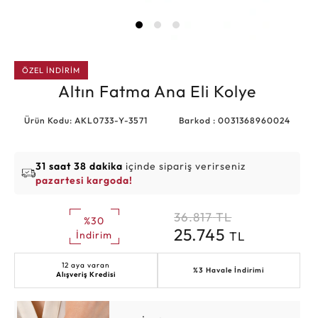
ÖZEL İNDİRİM
Altın Fatma Ana Eli Kolye
Ürün Kodu: AKL0733-Y-3571
Barkod : 0031368960024
31 saat 38 dakika
içinde sipariş verirseniz
pazartesi kargoda!
36.817
TL
%30
25.745
TL
İndirim
12 aya varan
%3 Havale İndirimi
Alışveriş Kredisi