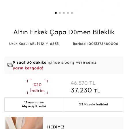
Altın Erkek Çapa Dümen Bileklik
Ürün Kodu: ABL1412-Y-6835
Barkod : 0031378480006
9 saat 36 dakika
içinde sipariş verirseniz
yarın kargoda!
46.570
TL
%20
37.230
TL
İndirim
12 aya varan
%3 Havale İndirimi
Alışveriş Kredisi
HEDİYE!