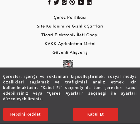
Çerez Politikası
Site Kullanım ve Gizlilik Şartları
Ticari Elektronik İleti Onayı
KVKK Aydınlatma Metni
Güvenli Alışveriş
Çerezler, içeriği ve reklamları kişiselleştirmek, sosyal medya
özellikleri sağlamak ve trafiğimizi analiz etmek için
kullanılmaktadır. “Kabul Et” seçeneği ile tüm çerezleri kabul
edebilirsiniz veya “Çerez Ayarları” seçeneği ile ayarları
düzenleyebilirsiniz.
© 2026 Assos Diamond
46.570
TL
SATIN ALIN
Hepsini Reddet
Ayarları Düzenle
Kabul Et
37.230
TL
Copyright © 2026 Assos Pırlanta - Bu sitenin tüm hakları
saklıdır.