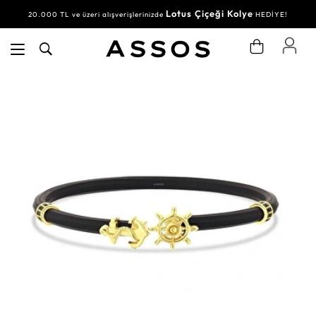
Lotus Çiçeği Kolye
20.000 TL ve üzeri alışverişlerinizde
HEDİYE!