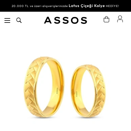
Lotus Çiçeği Kolye
20.000 TL ve üzeri alışverişlerinizde
HEDİYE!