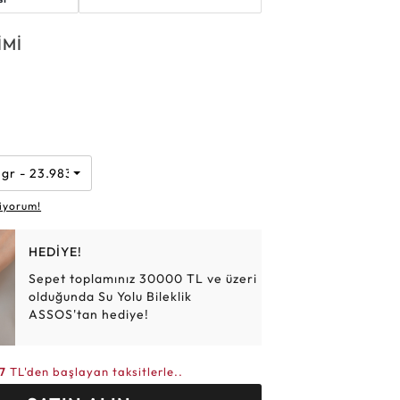
Altın Hasır Setler
Elmas Bilezikler
Altın Tesbihler
Violet
Burç
İMİ
k
n
 gr - 23.983 TL
iyorum!
HEDİYE!
Sepet toplamınız 30000 TL ve üzeri
olduğunda Su Yolu Bileklik
ASSOS'tan hediye!
7
TL'den başlayan taksitlerle..