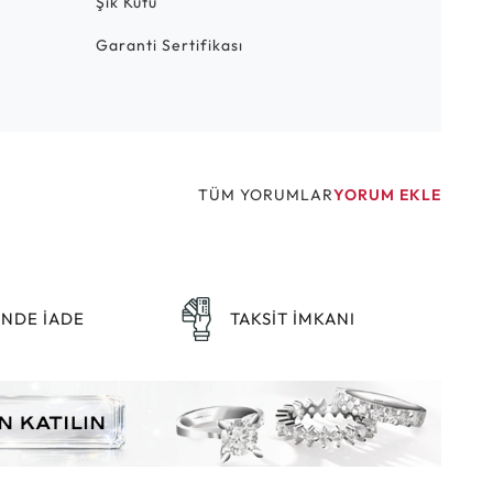
Şık Kutu
Garanti Sertifikası
TÜM YORUMLAR
YORUM EKLE
ÜNDE İADE
TAKSİT İMKANI