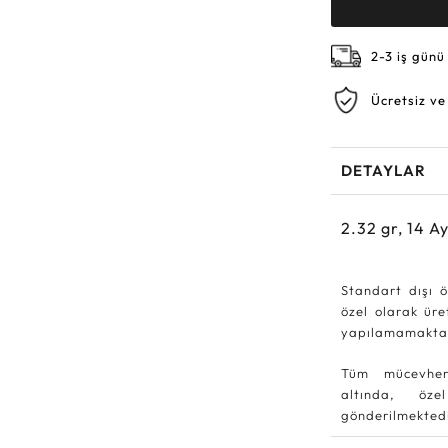
2-3 iş günü
Ücretsiz ve
DETAYLAR
2.32
gr,
14
Ay
Standart dışı ö
özel olarak ür
yapılamamakta
Tüm mücevher
altında, özel
gönderilmektedi