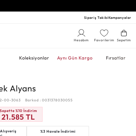
Sipariş Takibi
Kampanyalar
Hesabım
Favorilerim
Sepetim
r
Koleksiyonlar
Aynı Gün Kargo
Fırsatlar
kek Alyans
72-00-3063
Barkod : 0031378030055
Sepette %10 İndirim
21.585
TL
Alışveriş
%3 Havale İndirimi
si