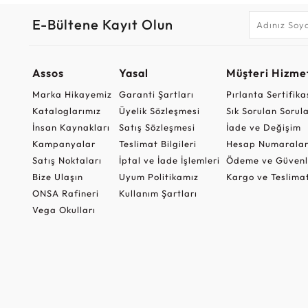
E-Bültene Kayıt Olun
Assos
Yasal
Müşteri Hizmet
Marka Hikayemiz
Garanti Şartları
Pırlanta Sertifika
Kataloglarımız
Üyelik Sözleşmesi
Sık Sorulan Sorul
İnsan Kaynakları
Satış Sözleşmesi
İade ve Değişim
Kampanyalar
Teslimat Bilgileri
Hesap Numaralar
Satış Noktaları
İptal ve İade İşlemleri
Ödeme ve Güvenl
Bize Ulaşın
Uyum Politikamız
Kargo ve Teslima
ONSA Rafineri
Kullanım Şartları
Vega Okulları