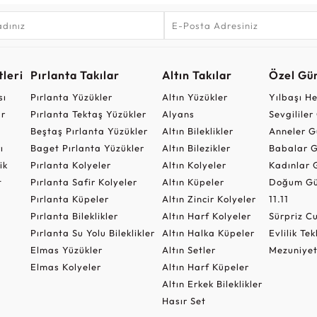
leri
Pırlanta Takılar
Altın Takılar
Özel Gü
sı
Pırlanta Yüzükler
Altın Yüzükler
Yılbaşı H
ar
Pırlanta Tektaş Yüzükler
Alyans
Sevgilile
Beştaş Pırlanta Yüzükler
Altın Bileklikler
Anneler G
ı
Baget Pırlanta Yüzükler
Altın Bilezikler
Babalar G
ik
Pırlanta Kolyeler
Altın Kolyeler
Kadınlar 
t
Pırlanta Safir Kolyeler
Altın Küpeler
Doğum Gü
Pırlanta Küpeler
Altın Zincir Kolyeler
11.11
Pırlanta Bileklikler
Altın Harf Kolyeler
Sürpriz 
Pırlanta Su Yolu Bileklikler
Altın Halka Küpeler
Evlilik Tek
Elmas Yüzükler
Altın Setler
Mezuniyet
Elmas Kolyeler
Altın Harf Küpeler
Altın Erkek Bileklikler
Hasır Set