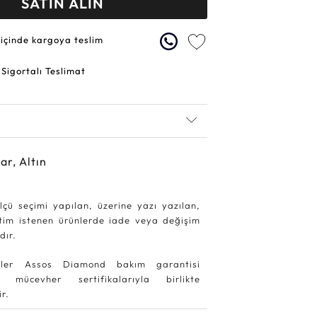
SATIN ALIN
 içinde kargoya teslim
 Sigortalı Teslimat
ar, Altın
lçü seçimi yapılan, üzerine yazı yazılan,
etim istenen ürünlerde iade veya değişim
dır.
ler Assos Diamond bakım garantisi
 mücevher sertifikalarıyla birlikte
r.