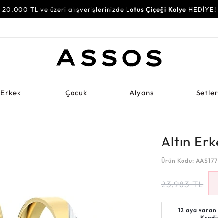
20.000 TL ve üzeri alışverişlerinizde
30.000 TL ve üzeri alışverişlerinizde
Lotus Çiçeği Kolye
Su Yolu Bileklik
HEDİYE!
HEDİYE!
Erkek
Çocuk
Alyans
Setle
Altın Er
Ürün Kodu: AAS17
23.983
TL
12 aya varan
Kredi