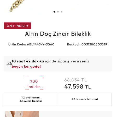
ÖZEL İNDİRİM
Altın Doç Zincir Bileklik
Ürün Kodu: ABL1443-Y-3060
Barkod : 0031380503519
10 saat 42 dakika
içinde sipariş verirseniz
bugün kargoda!
68.034
TL
%30
47.598
TL
İndirim
12 aya varan
%3 Havale İndirimi
Alışveriş Kredisi