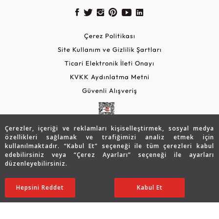
Çerez Politikası
Site Kullanım ve Gizlilik Şartları
Ticari Elektronik İleti Onayı
KVKK Aydınlatma Metni
Güvenli Alışveriş
Çerezler, içeriği ve reklamları kişiselleştirmek, sosyal medya
özellikleri sağlamak ve trafiğimizi analiz etmek için
kullanılmaktadır. “Kabul Et” seçeneği ile tüm çerezleri kabul
edebilirsiniz veya “Çerez Ayarları” seçeneği ile ayarları
düzenleyebilirsiniz.
© 2026 Assos Diamond
68.034
TL
SATIN ALIN
Hepsini Reddet
Ayarları Düzenle
Kabul Et
47.598
TL
Copyright © 2026 Assos Pırlanta - Bu sitenin tüm hakları
saklıdır.