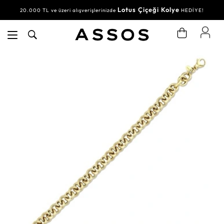
Lotus Çiçeği Kolye
20.000 TL ve üzeri alışverişlerinizde
HEDİYE!