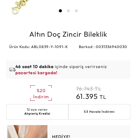
Altın Doç Zincir Bileklik
Ürün Kodu: ABL0839-Y-1091-K
Barkod : 0031336940030
46 saat 10 dakika
içinde sipariş verirseniz
pazartesi kargoda!
76.743
TL
%20
61.395
TL
İndirim
12 aya varan
%3 Havale İndirimi
Alışveriş Kredisi
HEDİYE!