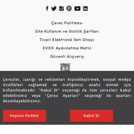
Çerez Politikası
Site Kullanım ve Gizlilik Şartları
Ticari Elektronik İleti Onayı
KVKK Aydınlatma Metni
Güvenli Alışveriş
Çerezler, içeriği ve reklamları kişiselleştirmek, sosyal medya
özellikleri sağlamak ve trafiğimizi analiz etmek için
kullanılmaktadır. “Kabul Et” seçeneği ile tüm çerezleri kabul
edebilirsiniz veya “Çerez Ayarları” seçeneği ile ayarları
düzenleyebilirsiniz.
© 2026 Assos Diamond
76.743
TL
SATIN ALIN
Hepsini Reddet
Ayarları Düzenle
Kabul Et
61.395
TL
Copyright © 2026 Assos Pırlanta - Bu sitenin tüm hakları
saklıdır.