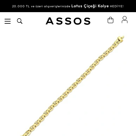
Lotus Çiçeği Kolye
20.000 TL ve üzeri alışverişlerinizde
HEDİYE!