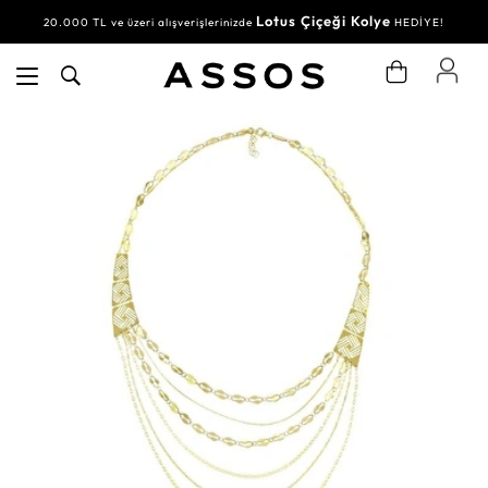
Lotus Çiçeği Kolye
20.000 TL ve üzeri alışverişlerinizde
HEDİYE!