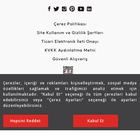
Çerez Politikası
Site Kullanım ve Gizlilik Şartları
Ticari Elektronik İleti Onayı
KVKK Aydınlatma Metni
Güvenli Alışveriş
Çerezler, içeriği ve reklamları kişiselleştirmek, sosyal medya
özellikleri sağlamak ve trafiğimizi analiz etmek için
kullanılmaktadır. “Kabul Et” seçeneği ile tüm çerezleri kabul
edebilirsiniz veya “Çerez Ayarları” seçeneği ile ayarları
düzenleyebilirsiniz.
© 2026 Assos Diamond
103.915
TL
SATIN ALIN
Hepsini Reddet
Ayarları Düzenle
Kabul Et
83.105
TL
Copyright © 2026 Assos Pırlanta - Bu sitenin tüm hakları
saklıdır.