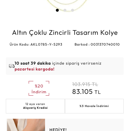
Altın Çoklu Zincirli Tasarım Kolye
Ürün Kodu: AKL0785-Y-5293
Barkod : 0031370740010
10 saat 39 dakika
içinde sipariş verirseniz
pazartesi kargoda!
103.915
TL
%20
83.105
TL
İndirim
12 aya varan
%3 Havale İndirimi
Alışveriş Kredisi
HEDİYE!