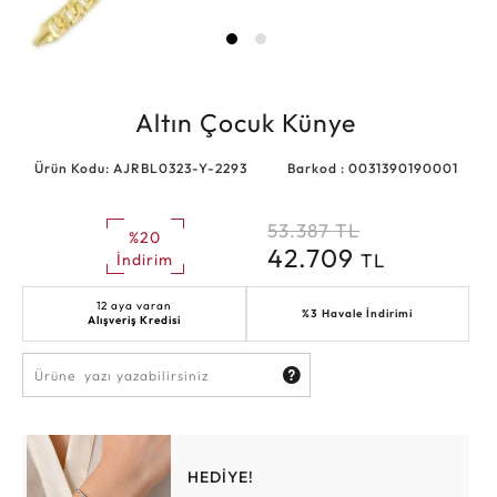
Altın Çocuk Künye
Ürün Kodu: AJRBL0323-Y-2293
Barkod : 0031390190001
53.387
TL
%20
42.709
TL
İndirim
12 aya varan
%3 Havale İndirimi
Alışveriş Kredisi
HEDİYE!