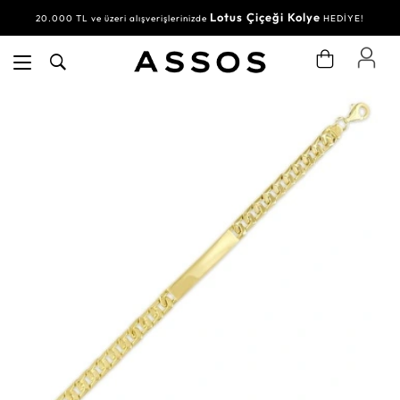
Lotus Çiçeği Kolye
20.000 TL ve üzeri alışverişlerinizde
HEDİYE!