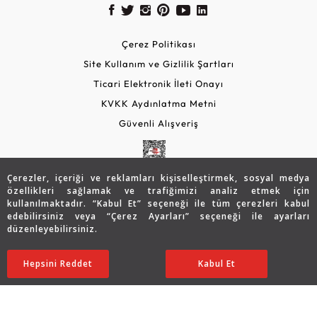
Çerez Politikası
Site Kullanım ve Gizlilik Şartları
Ticari Elektronik İleti Onayı
KVKK Aydınlatma Metni
Güvenli Alışveriş
Çerezler, içeriği ve reklamları kişiselleştirmek, sosyal medya
özellikleri sağlamak ve trafiğimizi analiz etmek için
kullanılmaktadır. “Kabul Et” seçeneği ile tüm çerezleri kabul
edebilirsiniz veya “Çerez Ayarları” seçeneği ile ayarları
düzenleyebilirsiniz.
© 2026 Assos Diamond
53.387
TL
SATIN ALIN
Hepsini Reddet
Ayarları Düzenle
Kabul Et
42.709
TL
Copyright © 2026 Assos Pırlanta - Bu sitenin tüm hakları
saklıdır.