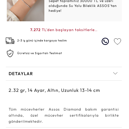
Sepet toplamınız 30000 TL ve üzeri
olduğunda Su Yolu Bileklik ASSOS'tan
hediye!
7.272
TL'den başlayan taksitlerle..
2-3 iş günü içinde kargoya teslim
Ücretsiz ve Sigortalı Teslimat
DETAYLAR
2.32
gr,
14
Ayar, Altın, Uzunluk 13-14 cm
Tüm mücevherler Assos Diamond bakım garantisi
altında, özel mücevher sertifikalarıyla birlikte
gönderilmektedir.