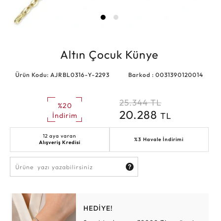
Altın Çocuk Künye
Ürün Kodu: AJRBL0316-Y-2293
Barkod : 0031390120014
25.344
TL
%20
20.288
TL
İndirim
12 aya varan
%3 Havale İndirimi
Alışveriş Kredisi
HEDİYE!