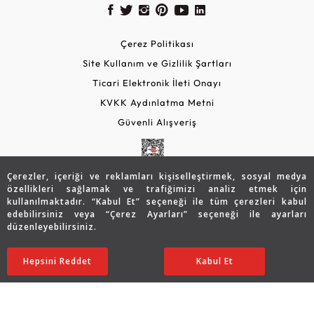
Çerez Politikası
Site Kullanım ve Gizlilik Şartları
Ticari Elektronik İleti Onayı
KVKK Aydınlatma Metni
Güvenli Alışveriş
Çerezler, içeriği ve reklamları kişiselleştirmek, sosyal medya
özellikleri sağlamak ve trafiğimizi analiz etmek için
kullanılmaktadır. “Kabul Et” seçeneği ile tüm çerezleri kabul
edebilirsiniz veya “Çerez Ayarları” seçeneği ile ayarları
düzenleyebilirsiniz.
© 2026 Assos Diamond
25.344
TL
SATIN ALIN
Hepsini Reddet
Ayarları Düzenle
Kabul Et
20.288
TL
Copyright © 2026 Assos Pırlanta - Bu sitenin tüm hakları
saklıdır.