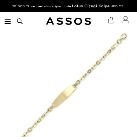
Lotus Çiçeği Kolye
20.000 TL ve üzeri alışverişlerinizde
HEDİYE!