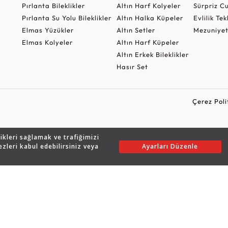
Pırlanta Bileklikler
Altın Harf Kolyeler
Sürpriz 
Pırlanta Su Yolu Bileklikler
Altın Halka Küpeler
Evlilik Tek
Elmas Yüzükler
Altın Setler
Mezuniyet
Elmas Kolyeler
Altın Harf Küpeler
Altın Erkek Bileklikler
Hasır Set
Çerez Poli
likleri sağlamak ve trafiğimizi
Copyright © 2026 Assos Pırlanta - Bu sitenin tüm hakları saklıdır.
ezleri kabul edebilirsiniz veya
Ayarları Düzenle