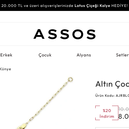
20.000 TL ve üzeri alışverişlerinizde
Lotus Çiçeği Kolye
HEDİYE!
Erkek
Çocuk
Alyans
Setle
 Künye
Altın Ço
Ürün Kodu: AJRBL
10.
%20
8.
İndirim