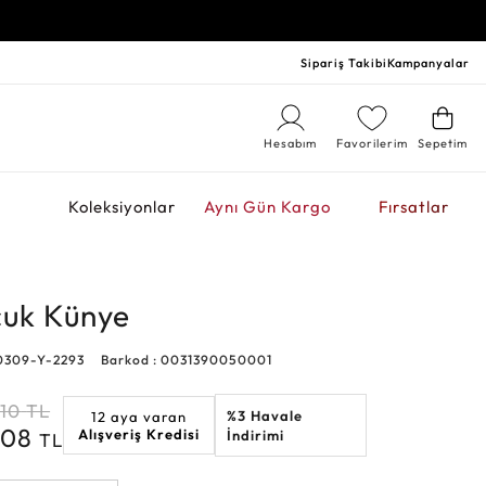
Sipariş Takibi
Kampanyalar
Hesabım
Favorilerim
Sepetim
r
Koleksiyonlar
Aynı Gün Kargo
Fırsatlar
cuk Künye
0309-Y-2293
Barkod : 0031390050001
010
TL
%3 Havale
12 aya varan
008
Alışveriş Kredisi
İndirimi
TL