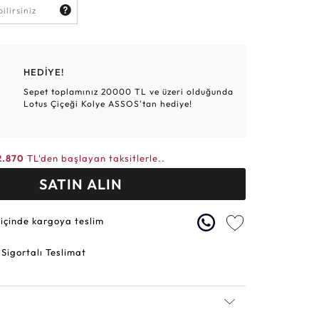
Altın Hasır Setler
Elmas Bilezikler
Altın Tesbihler
Violet
Burç
HEDİYE!
Sepet toplamınız 20000 TL ve üzeri olduğunda
Lotus Çiçeği Kolye ASSOS'tan hediye!
2.870
TL'den başlayan taksitlerle..
SATIN ALIN
 içinde kargoya teslim
 Sigortalı Teslimat