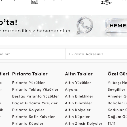
leri
Pırlanta Takılar
Altın Takılar
Özel Gü
sı
Pırlanta Yüzükler
Altın Yüzükler
Yılbaşı H
ar
Pırlanta Tektaş Yüzükler
Alyans
Sevgilile
Beştaş Pırlanta Yüzükler
Altın Bileklikler
Anneler G
ı
Baget Pırlanta Yüzükler
Altın Bilezikler
Babalar G
ik
Pırlanta Kolyeler
Altın Kolyeler
Kadınlar 
t
Pırlanta Safir Kolyeler
Altın Küpeler
Doğum Gü
Pırlanta Küpeler
Altın Zincir Kolyeler
11.11