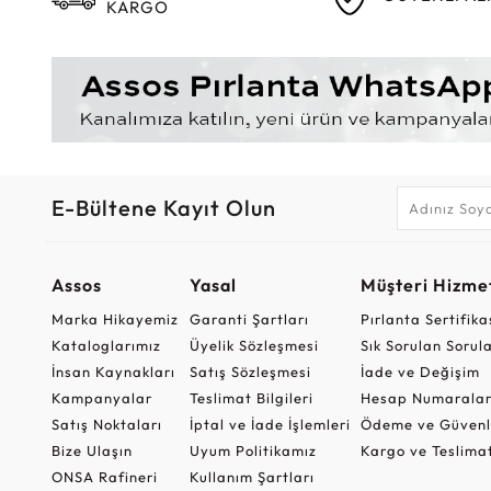
KARGO
E-Bültene Kayıt Olun
Assos
Yasal
Müşteri Hizmet
Marka Hikayemiz
Garanti Şartları
Pırlanta Sertifika
Kataloglarımız
Üyelik Sözleşmesi
Sık Sorulan Sorul
İnsan Kaynakları
Satış Sözleşmesi
İade ve Değişim
Kampanyalar
Teslimat Bilgileri
Hesap Numaralar
Satış Noktaları
İptal ve İade İşlemleri
Ödeme ve Güvenl
Bize Ulaşın
Uyum Politikamız
Kargo ve Teslima
ONSA Rafineri
Kullanım Şartları