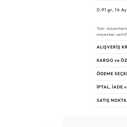
0.91
gr,
14
Ay
Tüm mücevherle
mücevher sertifi
ALIŞVERİŞ K
KARGO ve ÖZ
ÖDEME SEÇE
İPTAL, İADE 
SATIŞ NOKTA