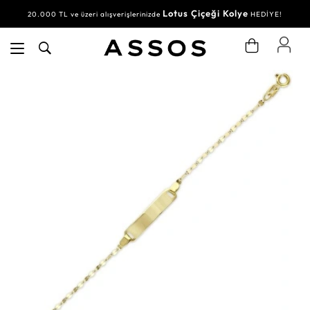
Lotus Çiçeği Kolye
20.000 TL ve üzeri alışverişlerinizde
HEDİYE!