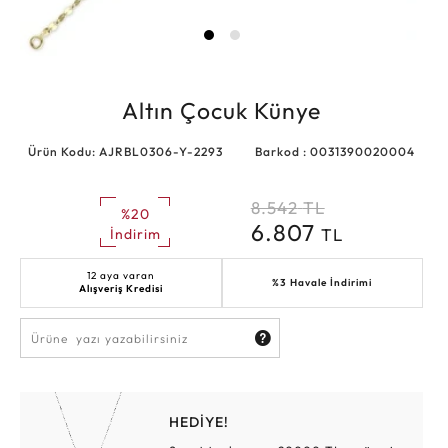
Altın Çocuk Künye
Ürün Kodu: AJRBL0306-Y-2293
Barkod : 0031390020004
8.542
TL
%20
6.807
TL
İndirim
12 aya varan
%3 Havale İndirimi
Alışveriş Kredisi
HEDİYE!