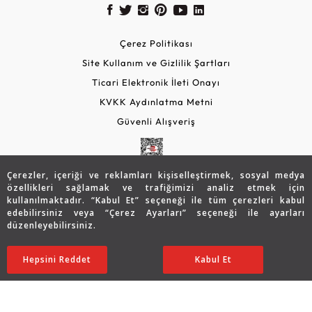
Çerez Politikası
Site Kullanım ve Gizlilik Şartları
Ticari Elektronik İleti Onayı
KVKK Aydınlatma Metni
Güvenli Alışveriş
Çerezler, içeriği ve reklamları kişiselleştirmek, sosyal medya
özellikleri sağlamak ve trafiğimizi analiz etmek için
kullanılmaktadır. “Kabul Et” seçeneği ile tüm çerezleri kabul
edebilirsiniz veya “Çerez Ayarları” seçeneği ile ayarları
düzenleyebilirsiniz.
© 2026 Assos Diamond
8.542
TL
SATIN ALIN
Hepsini Reddet
Ayarları Düzenle
Kabul Et
6.807
TL
Copyright © 2026 Assos Pırlanta - Bu sitenin tüm hakları
saklıdır.