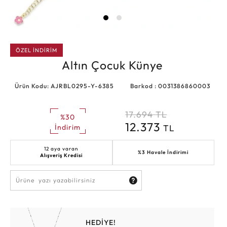
ÖZEL İNDİRİM
Altın Çocuk Künye
Ürün Kodu: AJRBL0295-Y-6385
Barkod : 0031386860003
17.694
TL
%30
12.373
TL
İndirim
12 aya varan
%3 Havale İndirimi
Alışveriş Kredisi
HEDİYE!