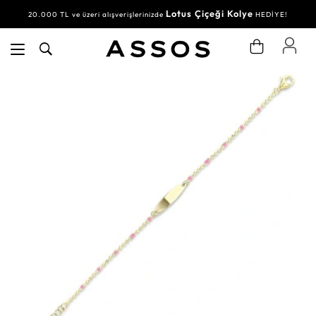
Lotus Çiçeği Kolye
20.000 TL ve üzeri alışverişlerinizde
HEDİYE!