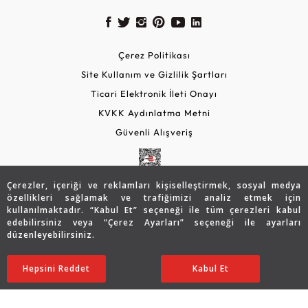
Çerez Politikası
Site Kullanım ve Gizlilik Şartları
Ticari Elektronik İleti Onayı
KVKK Aydınlatma Metni
Güvenli Alışveriş
Çerezler, içeriği ve reklamları kişiselleştirmek, sosyal medya
özellikleri sağlamak ve trafiğimizi analiz etmek için
kullanılmaktadır. “Kabul Et” seçeneği ile tüm çerezleri kabul
edebilirsiniz veya “Çerez Ayarları” seçeneği ile ayarları
düzenleyebilirsiniz.
© 2026 Assos Diamond
17.694
TL
SATIN ALIN
Hepsini Reddet
Ayarları Düzenle
Kabul Et
12.373
TL
Copyright © 2026 Assos Pırlanta - Bu sitenin tüm hakları
saklıdır.