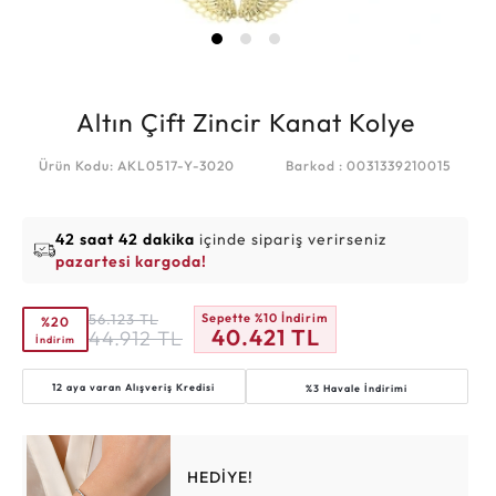
Altın Çift Zincir Kanat Kolye
Ürün Kodu: AKL0517-Y-3020
Barkod : 0031339210015
42 saat 42 dakika
içinde sipariş verirseniz
pazartesi kargoda!
56.123
TL
Sepette %10 İndirim
%20
40.421
TL
44.912
TL
İndirim
12 aya varan
Alışveriş Kredisi
%3 Havale İndirimi
HEDİYE!