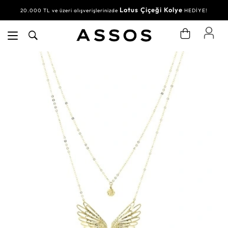
Lotus Çiçeği Kolye
20.000 TL ve üzeri alışverişlerinizde
HEDİYE!