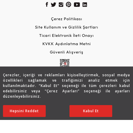
Çerez Politikası
Site Kullanım ve Gizlilik Şartları
Ticari Elektronik İleti Onayı
KVKK Aydınlatma Metni
Güvenli Alışveriş
Çerezler, içeriği ve reklamları kişiselleştirmek, sosyal medya
özellikleri sağlamak ve trafiğimizi analiz etmek için
kullanılmaktadır. “Kabul Et” seçeneği ile tüm çerezleri kabul
edebilirsiniz veya “Çerez Ayarları” seçeneği ile ayarları
düzenleyebilirsiniz.
© 2026 Assos Diamond
56.123
TL
Sepette %10 İndirim
SATIN ALIN
Hepsini Reddet
Ayarları Düzenle
Kabul Et
44.912
TL
40.421 TL
Copyright © 2026 Assos Pırlanta - Bu sitenin tüm hakları
saklıdır.