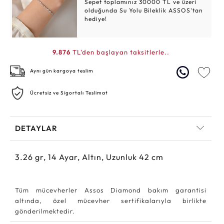
Sepet toplamınız 30000 TL ve üzeri
olduğunda Su Yolu Bileklik ASSOS'tan
hediye!
9.876
TL'den başlayan taksitlerle..
Aynı gün kargoya teslim
Ücretsiz ve Sigortalı Teslimat
DETAYLAR
3.26
gr,
14
Ayar, Altın, Uzunluk 42 cm
Tüm mücevherler Assos Diamond bakım garantisi
altında, özel mücevher sertifikalarıyla birlikte
gönderilmektedir.