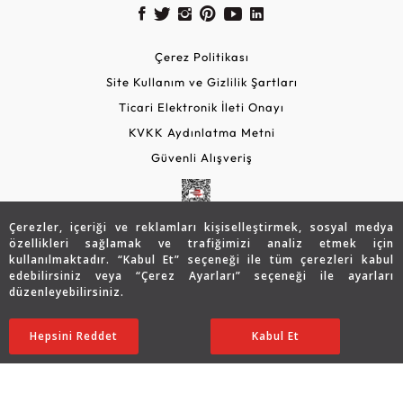
Çerez Politikası
Site Kullanım ve Gizlilik Şartları
Ticari Elektronik İleti Onayı
KVKK Aydınlatma Metni
Güvenli Alışveriş
Çerezler, içeriği ve reklamları kişiselleştirmek, sosyal medya
özellikleri sağlamak ve trafiğimizi analiz etmek için
kullanılmaktadır. “Kabul Et” seçeneği ile tüm çerezleri kabul
edebilirsiniz veya “Çerez Ayarları” seçeneği ile ayarları
düzenleyebilirsiniz.
© 2026 Assos Diamond
38.284
TL
Sepette %10 İndirim
SATIN ALIN
Hepsini Reddet
Ayarları Düzenle
Kabul Et
30.614
TL
27.553 TL
Copyright © 2026 Assos Pırlanta - Bu sitenin tüm hakları
saklıdır.