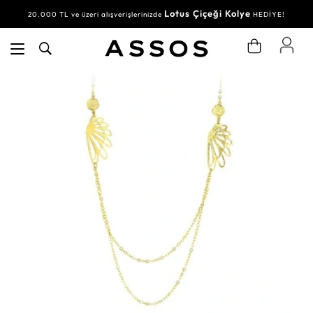
Lotus Çiçeği Kolye
20.000 TL ve üzeri alışverişlerinizde
HEDİYE!