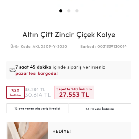
Altın Çift Zincir Çiçek Kolye
Ürün Kodu: AKL0509-Y-3020
Barkod : 0031339130014
7 saat 45 dakika
içinde sipariş verirseniz
pazartesi kargoda!
38.284
TL
Sepette %10 İndirim
%20
27.553
TL
30.614
TL
İndirim
12 aya varan
Alışveriş Kredisi
%3 Havale İndirimi
HEDİYE!