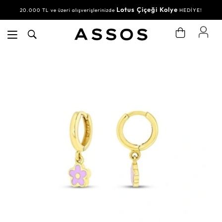
Lotus Çiçeği Kolye
20.000 TL ve üzeri alışverişlerinizde
HEDİYE!