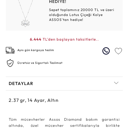
HEDİYE!
Sepet toplamınız 20000 TL ve üzeri
olduğunda Lotus Çiçeği Kolye
ASSOS'tan hediye!
6.444
TL'den başlayan taksitlerle..
Aynı gün kargoya teslim
Ücretsiz ve Sigortalı Teslimat
DETAYLAR
2.37
gr,
14
Ayar, Altın
Tüm mücevherler Assos Diamond bakım garantisi
altında, özel mücevher sertifikalarıyla birlikte