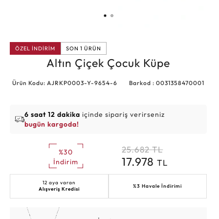
ÖZEL İNDİRİM
SON 1 ÜRÜN
Altın Çiçek Çocuk Küpe
Ürün Kodu: AJRKP0003-Y-9654-6
Barkod : 0031358470001
6 saat 12 dakika
içinde sipariş verirseniz
bugün kargoda!
25.682
TL
%30
17.978
TL
İndirim
12 aya varan
%3 Havale İndirimi
Alışveriş Kredisi