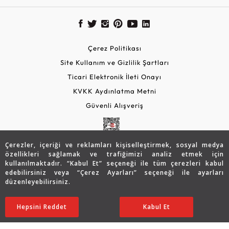
Çerez Politikası
Site Kullanım ve Gizlilik Şartları
Ticari Elektronik İleti Onayı
KVKK Aydınlatma Metni
Güvenli Alışveriş
Çerezler, içeriği ve reklamları kişiselleştirmek, sosyal medya
özellikleri sağlamak ve trafiğimizi analiz etmek için
kullanılmaktadır. “Kabul Et” seçeneği ile tüm çerezleri kabul
edebilirsiniz veya “Çerez Ayarları” seçeneği ile ayarları
düzenleyebilirsiniz.
© 2026 Assos Diamond
25.682
TL
SATIN ALIN
Hepsini Reddet
Ayarları Düzenle
Kabul Et
17.978
TL
Copyright © 2026 Assos Pırlanta - Bu sitenin tüm hakları