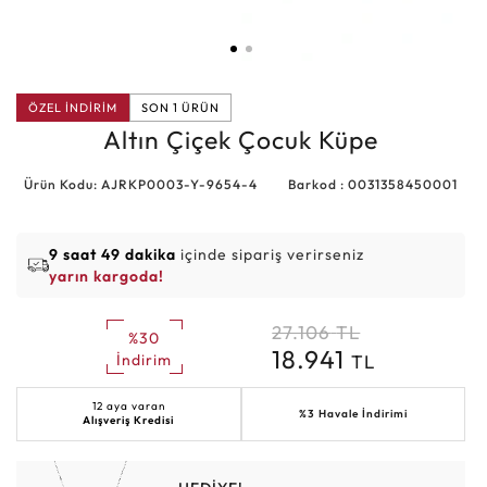
ÖZEL İNDİRİM
SON 1 ÜRÜN
Altın Çiçek Çocuk Küpe
Ürün Kodu: AJRKP0003-Y-9654-4
Barkod : 0031358450001
9 saat 49 dakika
içinde sipariş verirseniz
yarın kargoda!
27.106
TL
%30
18.941
TL
İndirim
12 aya varan
%3 Havale İndirimi
Alışveriş Kredisi