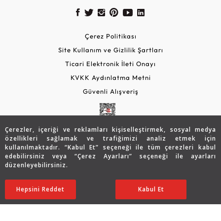
Çerez Politikası
Site Kullanım ve Gizlilik Şartları
Ticari Elektronik İleti Onayı
KVKK Aydınlatma Metni
Güvenli Alışveriş
Çerezler, içeriği ve reklamları kişiselleştirmek, sosyal medya
özellikleri sağlamak ve trafiğimizi analiz etmek için
kullanılmaktadır. “Kabul Et” seçeneği ile tüm çerezleri kabul
edebilirsiniz veya “Çerez Ayarları” seçeneği ile ayarları
düzenleyebilirsiniz.
© 2026 Assos Diamond
27.106
TL
SATIN ALIN
Hepsini Reddet
Ayarları Düzenle
Kabul Et
18.941
TL
Copyright © 2026 Assos Pırlanta - Bu sitenin tüm hakları
saklıdır.