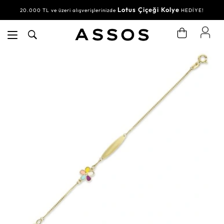
Lotus Çiçeği Kolye
20.000 TL ve üzeri alışverişlerinizde
HEDİYE!