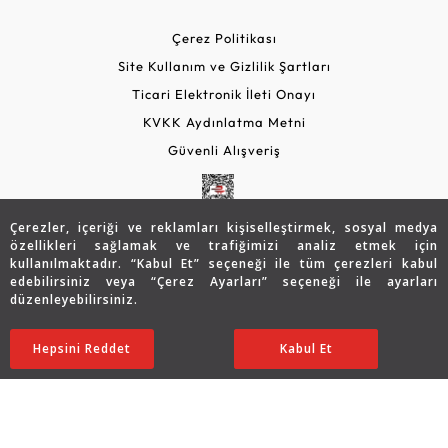
Çerez Politikası
Site Kullanım ve Gizlilik Şartları
Ticari Elektronik İleti Onayı
KVKK Aydınlatma Metni
Güvenli Alışveriş
Çerezler, içeriği ve reklamları kişiselleştirmek, sosyal medya
özellikleri sağlamak ve trafiğimizi analiz etmek için
kullanılmaktadır. “Kabul Et” seçeneği ile tüm çerezleri kabul
edebilirsiniz veya “Çerez Ayarları” seçeneği ile ayarları
düzenleyebilirsiniz.
© 2026 Assos Diamond
11.063
TL
SATIN ALIN
Hepsini Reddet
Ayarları Düzenle
Kabul Et
Copyright © 2026 Assos Pırlanta - Bu sitenin tüm hakları
saklıdır.