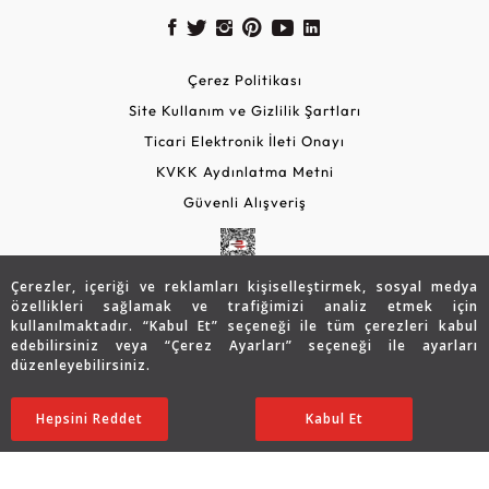
Çerez Politikası
Site Kullanım ve Gizlilik Şartları
Ticari Elektronik İleti Onayı
KVKK Aydınlatma Metni
Güvenli Alışveriş
Çerezler, içeriği ve reklamları kişiselleştirmek, sosyal medya
özellikleri sağlamak ve trafiğimizi analiz etmek için
kullanılmaktadır. “Kabul Et” seçeneği ile tüm çerezleri kabul
edebilirsiniz veya “Çerez Ayarları” seçeneği ile ayarları
düzenleyebilirsiniz.
© 2026 Assos Diamond
112.670
TL
SATIN ALIN
Hepsini Reddet
Ayarları Düzenle
Kabul Et
78.869
TL
Copyright © 2026 Assos Pırlanta - Bu sitenin tüm hakları
saklıdır.