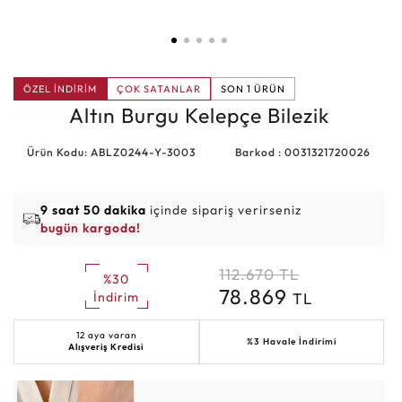
ÖZEL İNDİRİM
ÇOK SATANLAR
SON 1 ÜRÜN
Altın Burgu Kelepçe Bilezik
Ürün Kodu: ABLZ0244-Y-3003
Barkod : 0031321720026
9 saat 50 dakika
içinde sipariş verirseniz
bugün kargoda!
112.670
TL
%30
78.869
TL
İndirim
12 aya varan
%3 Havale İndirimi
Alışveriş Kredisi