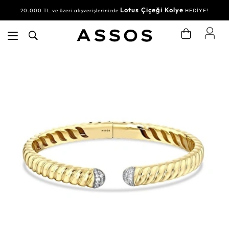
Lotus Çiçeği Kolye
20.000 TL ve üzeri alışverişlerinizde
HEDİYE!