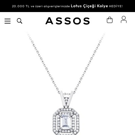
Lotus Çiçeği Kolye
20.000 TL ve üzeri alışverişlerinizde
HEDİYE!