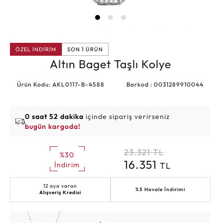
ÖZEL İNDİRİM
SON 1 ÜRÜN
Altın Baget Taşlı Kolye
Ürün Kodu: AKL0117-B-4588
Barkod : 0031289910044
0 saat 52 dakika
içinde sipariş verirseniz
bugün kargoda!
23.321
TL
%30
16.351
TL
İndirim
12 aya varan
%3 Havale İndirimi
Alışveriş Kredisi