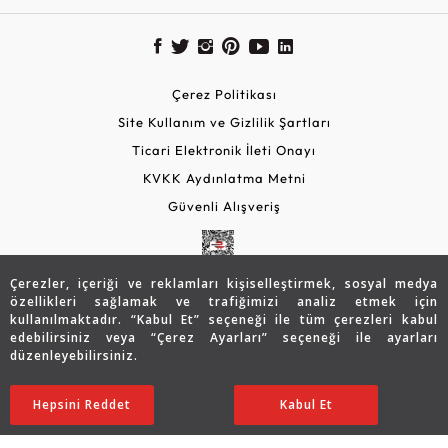
Çerez Politikası
Site Kullanım ve Gizlilik Şartları
Ticari Elektronik İleti Onayı
KVKK Aydınlatma Metni
Güvenli Alışveriş
Çerezler, içeriği ve reklamları kişiselleştirmek, sosyal medya
özellikleri sağlamak ve trafiğimizi analiz etmek için
kullanılmaktadır. “Kabul Et” seçeneği ile tüm çerezleri kabul
edebilirsiniz veya “Çerez Ayarları” seçeneği ile ayarları
düzenleyebilirsiniz.
© 2026 Assos Diamond
23.321
TL
SATIN ALIN
Hepsini Reddet
Ayarları Düzenle
Kabul Et
16.351
TL
Copyright © 2026 Assos Pırlanta - Bu sitenin tüm hakları