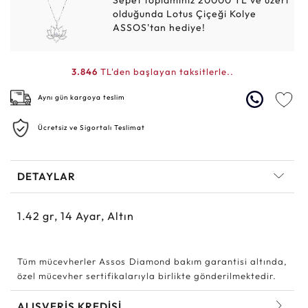
Sepet toplamınız 20000 TL ve üzeri
olduğunda Lotus Çiçeği Kolye
ASSOS'tan hediye!
3.846
TL'den başlayan taksitlerle..
Aynı gün kargoya teslim
Ücretsiz ve Sigortalı Teslimat
DETAYLAR
1.42
gr,
14
Ayar, Altın
Tüm mücevherler Assos Diamond bakım garantisi altında,
özel mücevher sertifikalarıyla birlikte gönderilmektedir.
ALIŞVERİŞ KREDİSİ