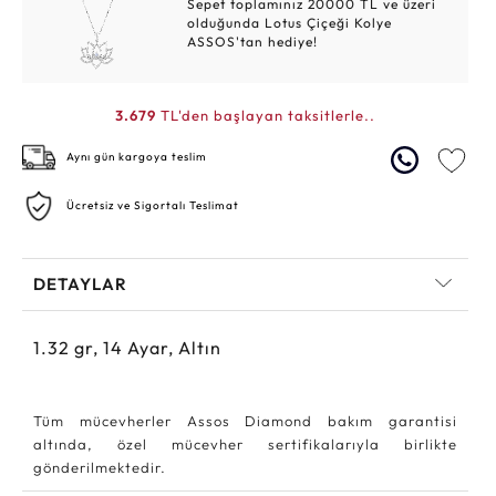
Sepet toplamınız 20000 TL ve üzeri
olduğunda Lotus Çiçeği Kolye
ASSOS'tan hediye!
3.679
TL'den başlayan taksitlerle..
Aynı gün kargoya teslim
Ücretsiz ve Sigortalı Teslimat
DETAYLAR
1.32
gr,
14
Ayar, Altın
Tüm mücevherler Assos Diamond bakım garantisi
altında, özel mücevher sertifikalarıyla birlikte
gönderilmektedir.