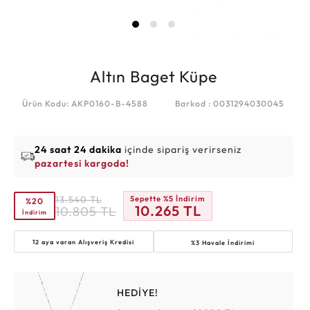
Altın Baget Küpe
Ürün Kodu: AKP0160-B-4588
Barkod : 0031294030045
24 saat 24 dakika
içinde sipariş verirseniz
pazartesi kargoda!
13.540
TL
Sepette %5 İndirim
%20
10.265
TL
10.805
TL
İndirim
12 aya varan
Alışveriş Kredisi
%3 Havale İndirimi
HEDİYE!