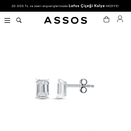
Lotus Çiçeği Kolye
20.000 TL ve üzeri alışverişlerinizde
HEDİYE!