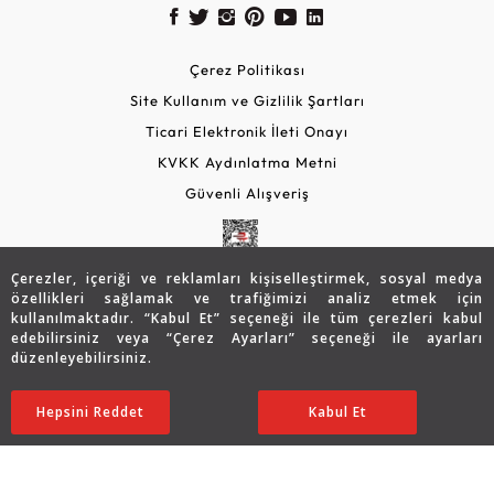
Çerez Politikası
Site Kullanım ve Gizlilik Şartları
Ticari Elektronik İleti Onayı
KVKK Aydınlatma Metni
Güvenli Alışveriş
Çerezler, içeriği ve reklamları kişiselleştirmek, sosyal medya
özellikleri sağlamak ve trafiğimizi analiz etmek için
kullanılmaktadır. “Kabul Et” seçeneği ile tüm çerezleri kabul
edebilirsiniz veya “Çerez Ayarları” seçeneği ile ayarları
düzenleyebilirsiniz.
© 2026 Assos Diamond
13.540
TL
Sepette %5 İndirim
SATIN ALIN
Hepsini Reddet
Ayarları Düzenle
Kabul Et
10.805
TL
10.265 TL
Copyright © 2026 Assos Pırlanta - Bu sitenin tüm hakları
saklıdır.