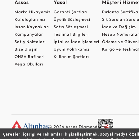
Assos
Yasal
Müşteri Hizmet
Marka Hikayemiz
Garanti Şartları
Pırlanta Sertifika
Kataloglarımız
Üyelik Sözleşmesi
Sık Sorulan Sorul
İnsan Kaynakları
Satış Sözleşmesi
İade ve Değişim
Kampanyalar
Teslimat Bilgileri
Hesap Numaralar
Satış Noktaları
İptal ve İade İşlemleri
Ödeme ve Güvenl
Bize Ulaşın
Uyum Politikamız
Kargo ve Teslima
ONSA Rafineri
Kullanım Şartları
Vega Okulları
© 2026 Assos Diamond
Çerezler, içeriği ve reklamları kişiselleştirmek, sosyal medya özel