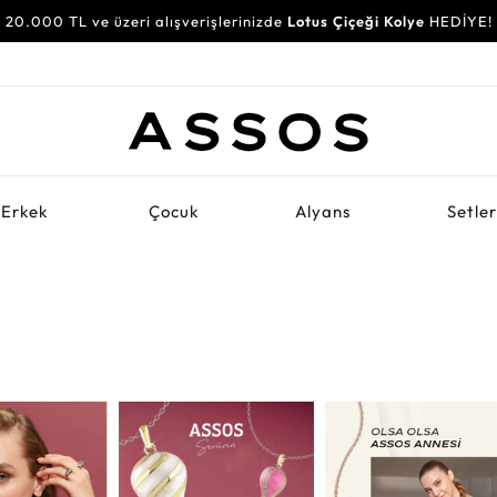
20.000 TL ve üzeri alışverişlerinizde
Lotus Çiçeği Kolye
HEDİYE!
Erkek
Çocuk
Alyans
Setle