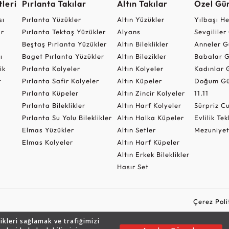
leri
Pırlanta Takılar
Altın Takılar
Özel Gü
sı
Pırlanta Yüzükler
Altın Yüzükler
Yılbaşı H
ar
Pırlanta Tektaş Yüzükler
Alyans
Sevgilile
Beştaş Pırlanta Yüzükler
Altın Bileklikler
Anneler G
ı
Baget Pırlanta Yüzükler
Altın Bilezikler
Babalar G
ik
Pırlanta Kolyeler
Altın Kolyeler
Kadınlar 
t
Pırlanta Safir Kolyeler
Altın Küpeler
Doğum Gü
Pırlanta Küpeler
Altın Zincir Kolyeler
11.11
Pırlanta Bileklikler
Altın Harf Kolyeler
Sürpriz 
Pırlanta Su Yolu Bileklikler
Altın Halka Küpeler
Evlilik Tek
Elmas Yüzükler
Altın Setler
Mezuniyet
Elmas Kolyeler
Altın Harf Küpeler
Altın Erkek Bileklikler
Hasır Set
Çerez Poli
likleri sağlamak ve trafiğimizi