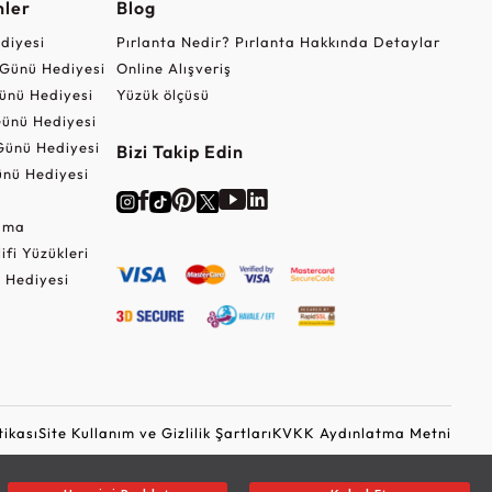
nler
Blog
ediyesi
Pırlanta Nedir? Pırlanta Hakkında Detaylar
r Günü Hediyesi
Online Alışveriş
ünü Hediyesi
Yüzük ölçüsü
ünü Hediyesi
Günü Hediyesi
Bizi Takip Edin
nü Hediyesi
Cuma
lifi Yüzükleri
 Hediyesi
tikası
Site Kullanım ve Gizlilik Şartları
KVKK Aydınlatma Metni
Ticari Elektronik İleti Onayı
Güvenli Alışveriş