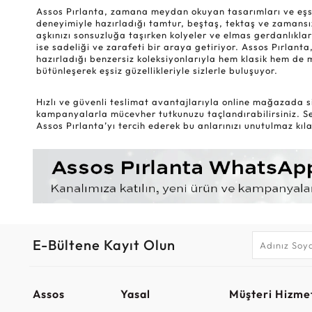
Assos Pırlanta, zamana meydan okuyan tasarımları ve eşsiz k
deneyimiyle hazırladığı tamtur, beştaş, tektaş ve zamansız
aşkınızı sonsuzluğa taşırken kolyeler ve elmas gerdanlıklar
ise sadeliği ve zarafeti bir araya getiriyor. Assos Pırlanta,
hazırladığı benzersiz koleksiyonlarıyla hem klasik hem de 
bütünleşerek eşsiz güzellikleriyle sizlerle buluşuyor.
Hızlı ve güvenli teslimat avantajlarıyla online mağazada si
kampanyalarla mücevher tutkunuzu taçlandırabilirsiniz. Sev
Assos Pırlanta’yı tercih ederek bu anlarınızı unutulmaz kılab
E-Bültene Kayıt Olun
Assos
Yasal
Müşteri Hizmet