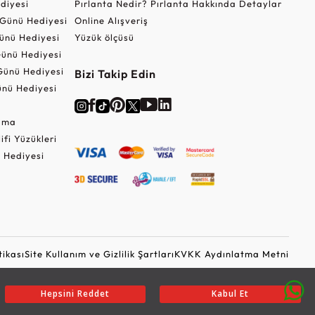
ediyesi
Pırlanta Nedir? Pırlanta Hakkında Detaylar
r Günü Hediyesi
Online Alışveriş
ünü Hediyesi
Yüzük ölçüsü
ünü Hediyesi
Günü Hediyesi
Bizi Takip Edin
nü Hediyesi
Cuma
lifi Yüzükleri
 Hediyesi
tikası
Site Kullanım ve Gizlilik Şartları
KVKK Aydınlatma Metni
Ticari Elektronik İleti Onayı
Güvenli Alışveriş
Hepsini Reddet
Kabul Et