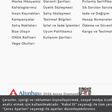
Marka Hikayemiz
Garanti Şartları
Pırlanta Sertifika
Kataloglarımız
Üyelik Sözleşmesi
Sık Sorulan Sorul
İnsan Kaynakları
Satış Sözleşmesi
İade ve Değişim
Kampanyalar
Teslimat Bilgileri
Hesap Numaralar
Satış Noktaları
İptal ve İade İşlemleri
Ödeme ve Güvenl
Bize Ulaşın
Uyum Politikamız
Kargo ve Teslima
ONSA Rafineri
Kullanım Şartları
Vega Okulları
© 2026 Assos Diamond
Çerezler, içeriği ve reklamları kişiselleştirmek, sosyal medya özel
analiz etmek için kullanılmaktadır. “Kabul Et” seçeneği ile tüm çer
“Çerez Ayarları” seçeneği ile ayarları düzenleyebilirsiniz.