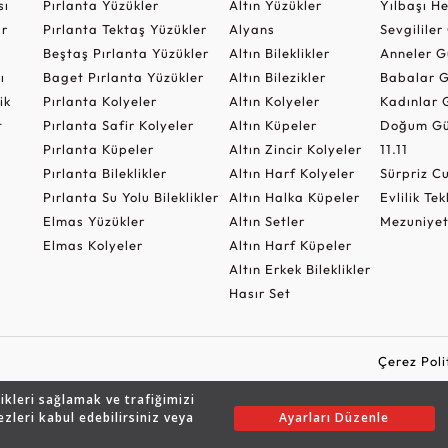
sı
Pırlanta Yüzükler
Altın Yüzükler
Yılbaşı H
ar
Pırlanta Tektaş Yüzükler
Alyans
Sevgilile
Beştaş Pırlanta Yüzükler
Altın Bileklikler
Anneler G
ı
Baget Pırlanta Yüzükler
Altın Bilezikler
Babalar G
ik
Pırlanta Kolyeler
Altın Kolyeler
Kadınlar 
t
Pırlanta Safir Kolyeler
Altın Küpeler
Doğum Gü
Pırlanta Küpeler
Altın Zincir Kolyeler
11.11
Pırlanta Bileklikler
Altın Harf Kolyeler
Sürpriz 
Pırlanta Su Yolu Bileklikler
Altın Halka Küpeler
Evlilik Tek
Elmas Yüzükler
Altın Setler
Mezuniyet
Elmas Kolyeler
Altın Harf Küpeler
Altın Erkek Bileklikler
Hasır Set
Çerez Poli
likleri sağlamak ve trafiğimizi
ezleri kabul edebilirsiniz veya
Ayarları Düzenle
Copyright © 2026 Assos Pırlanta - Bu sitenin tüm hakları saklıdır.