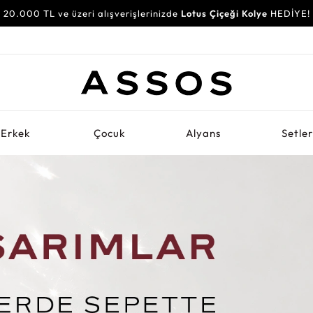
20.000 TL ve üzeri alışverişlerinizde
Lotus Çiçeği Kolye
HEDİYE!
Erkek
Çocuk
Alyans
Setle