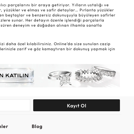
ı parçalarını bir araya getiriyor. Yılların ustalığı ve
r, yüzükler ve elmas ve safir detaylar… Pırlanta yüzükler
eyen beştaşlar ve benzersiz dokunuşuyla büyüleyen safirler
sizlere sunar. Her detayın özenle işlendiği parçalarla
lar süren deneyim ve doğadan alınan ilhamla sanatla
i daha özel kılabilirsiniz. Online’da size sunulan cazip
lerinizle zarif ve göz kamaştıran bir dokunuş yapmak için
Kayıt Ol
nler
Blog