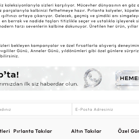
oleksiyonlarıyla sizleri karşılıyor. Mücevher dünyasının en göz alıc
 parçalarıyla kalbinizi fethetmeye hazır. Pırlanta kolyeler, küpele
 ışıltınızı ortaya çıkarıyor. Gelecek, geçmiş ve şimdiki anı simgel
 en berrak ve nadide taşları titizlikle seçer ve ustalıkla işleyerek 
modern tarzı sevenlerin kalbine dokunuyor. Üretilen her ürün, yıl
zleri bekleyen kampanyalar ve özel fırsatlarla alışveriş deneyiminiz
gililer Günü, Anneler Günü, yıldönümleri gibi özel günlere sürpriz
ilirsiniz.
leri
Pırlanta Takılar
Altın Takılar
Özel Gü