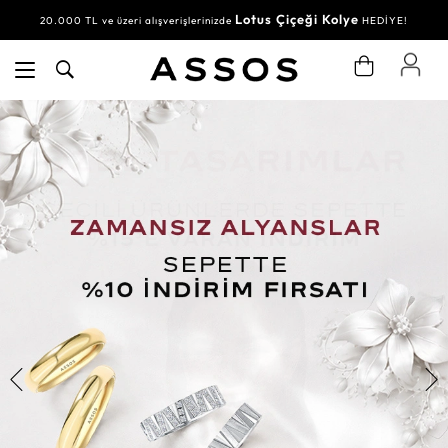
Lotus Çiçeği Kolye
20.000 TL ve üzeri alışverişlerinizde
HEDİYE!