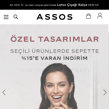
Lotus Çiçeği Kolye
20.000 TL ve üzeri alışverişlerinizde
HEDİYE!