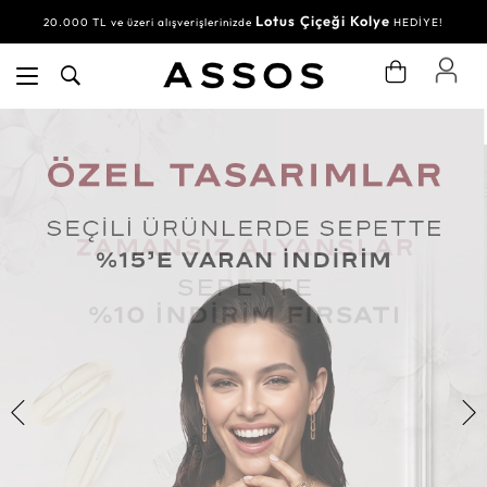
Lotus Çiçeği Kolye
20.000 TL ve üzeri alışverişlerinizde
HEDİYE!