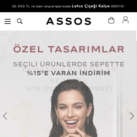
Lotus Çiçeği Kolye
20.000 TL ve üzeri alışverişlerinizde
HEDİYE!