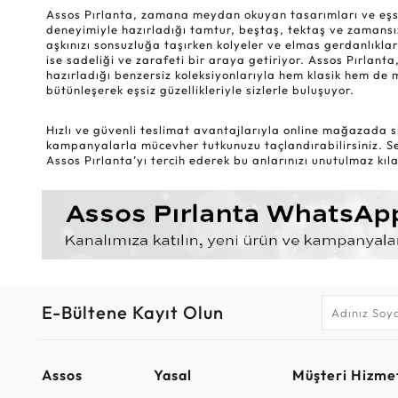
Assos Pırlanta, zamana meydan okuyan tasarımları ve eşsiz k
deneyimiyle hazırladığı tamtur, beştaş, tektaş ve zamansız
aşkınızı sonsuzluğa taşırken kolyeler ve elmas gerdanlıklar
ise sadeliği ve zarafeti bir araya getiriyor. Assos Pırlanta,
hazırladığı benzersiz koleksiyonlarıyla hem klasik hem de 
bütünleşerek eşsiz güzellikleriyle sizlerle buluşuyor.
Hızlı ve güvenli teslimat avantajlarıyla online mağazada si
kampanyalarla mücevher tutkunuzu taçlandırabilirsiniz. Sev
Assos Pırlanta’yı tercih ederek bu anlarınızı unutulmaz kılab
E-Bültene Kayıt Olun
Assos
Yasal
Müşteri Hizmet