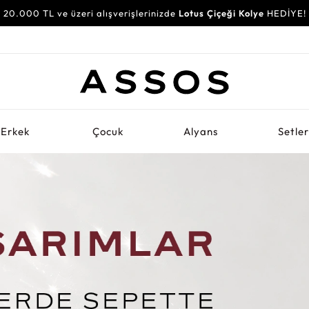
20.000 TL ve üzeri alışverişlerinizde
Lotus Çiçeği Kolye
HEDİYE!
Erkek
Çocuk
Alyans
Setle