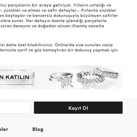
ı parçalarını bir araya getiriyor. Yılların ustalığı ve
r, yüzükler ve elmas ve safir detaylar… Pırlanta yüzükler
eyen beştaşlar ve benzersiz dokunuşuyla büyüleyen safirler
sizlere sunar. Her detayın özenle işlendiği parçalarla
lar süren deneyim ve doğadan alınan ilhamla sanatla
i daha özel kılabilirsiniz. Online’da size sunulan cazip
lerinizle zarif ve göz kamaştıran bir dokunuş yapmak için
Kayıt Ol
nler
Blog