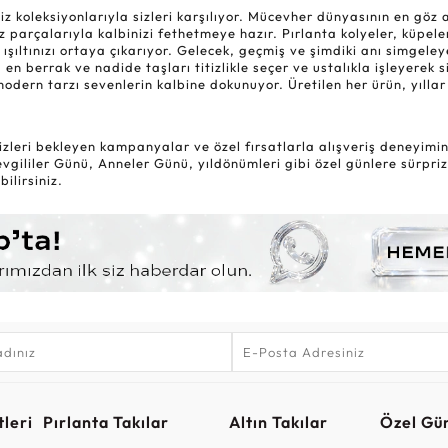
oleksiyonlarıyla sizleri karşılıyor. Mücevher dünyasının en göz alıc
 parçalarıyla kalbinizi fethetmeye hazır. Pırlanta kolyeler, küpele
 ışıltınızı ortaya çıkarıyor. Gelecek, geçmiş ve şimdiki anı simgel
 en berrak ve nadide taşları titizlikle seçer ve ustalıkla işleyerek 
modern tarzı sevenlerin kalbine dokunuyor. Üretilen her ürün, yıl
zleri bekleyen kampanyalar ve özel fırsatlarla alışveriş deneyiminiz
gililer Günü, Anneler Günü, yıldönümleri gibi özel günlere sürpriz
ilirsiniz.
leri
Pırlanta Takılar
Altın Takılar
Özel Gü