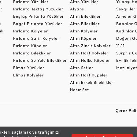
sı
Pırlanta Yüzükler
Altın Yüzükler
Yılbaşı H
ar
Pırlanta Tektaş Yüzükler
Alyans
Sevgilile
Beştaş Pırlanta Yüzükler
Altın Bileklikler
Anneler G
ı
Baget Pırlanta Yüzükler
Altın Bilezikler
Babalar G
ik
Pırlanta Kolyeler
Altın Kolyeler
Kadınlar 
t
Pırlanta Safir Kolyeler
Altın Küpeler
Doğum Gü
Pırlanta Küpeler
Altın Zincir Kolyeler
11.11
Pırlanta Bileklikler
Altın Harf Kolyeler
Sürpriz 
Pırlanta Su Yolu Bileklikler
Altın Halka Küpeler
Evlilik Tek
Elmas Yüzükler
Altın Setler
Mezuniyet
Elmas Kolyeler
Altın Harf Küpeler
Altın Erkek Bileklikler
Hasır Set
Çerez Poli
likleri sağlamak ve trafiğimizi
Copyright © 2026 Assos Pırlanta - Bu sitenin tüm hakları saklıdır.