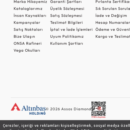
Marka Hikayemiz
Garanti Şartları
Pırlanta Sertifika
Kataloglarımız
Üyelik Sözleşmesi
Sık Sorulan Sorul
İnsan Kaynakları
Satış Sözleşmesi
İade ve Değişim
Kampanyalar
Teslimat Bilgileri
Hesap Numaralar
Satış Noktaları
İptal ve İade İşlemleri
Ödeme ve Güvenl
Bize Ulaşın
Uyum Politikamız
Kargo ve Teslima
ONSA Rafineri
Kullanım Şartları
Vega Okulları
© 2026 Assos Diamond
Çerezler, içeriği ve reklamları kişiselleştirmek, sosyal medya özel