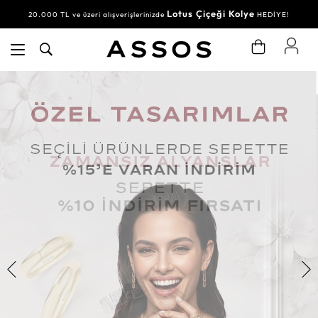
Lotus Çiçeği Kolye
20.000 TL ve üzeri alışverişlerinizde
HEDİYE!