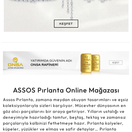
ASSOS Pırlanta Online Mağazası
Assos Pırlanta, zamana meydan okuyan tasarımları ve eşsiz
koleksiyonlarıyla sizleri karşılıyor. Mücevher dünyasının en
göz alıcı parçalarını bir araya getiriyor. Yılların ustalığı ve
deneyimiyle hazırladığı tamtur, beştaş, tektaş ve zamansız
parçalarıyla kalbinizi fethetmeye hazır. Pırlanta kolyeler,
küpeler, yüzükler ve elmas ve safir detaylar… Pırlanta
yüzükler aşkınızı sonsuzluğa taşırken kolyeler ve elmas
gerdanlıklar ışıltınızı ortaya çıkarıyor. Gelecek, geçmiş ve
şimdiki anı simgeleyen beştaşlar ve benzersiz dokunuşuyla
büyüleyen safirler ise sadeliği ve zarafeti bir araya
getiriyor. Assos Pırlanta, en berrak ve nadide taşları
titizlikle seçer ve ustalıkla işleyerek sizlere sunar. Her
detayın özenle işlendiği parçalarla hazırladığı benzersiz