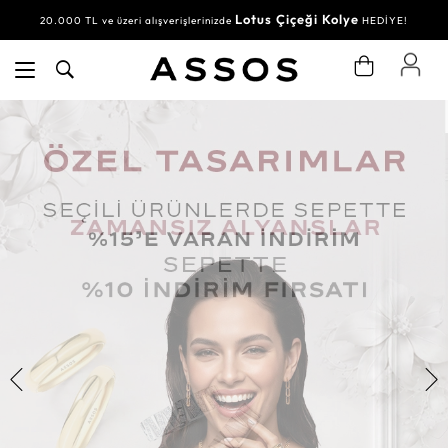
Lotus Çiçeği Kolye
20.000 TL ve üzeri alışverişlerinizde
HEDİYE!