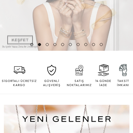
SİGORTALI ÜCRETSİZ
GÜVENLİ
SATIŞ
14 GÜNDE
TAKSİT
KARGO
ALIŞVERİŞ
NOKTALARIMIZ
İADE
İMKANI