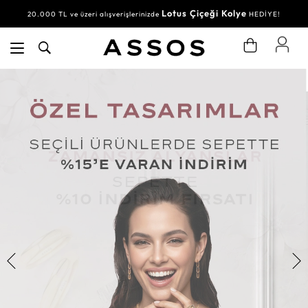
Lotus Çiçeği Kolye
20.000 TL ve üzeri alışverişlerinizde
HEDİYE!